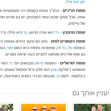
יאן
,
טאי
ו
ניל
.
שמות תנ"כיים
– התנ"ך עמוס בשמות רבי משמעויות ור
אחת, אבל מתוך שנים-עשר השבטים, יש גם שניים שזכ
של טייסים.
שמות מהטבע
–
ניר
הוא שדה חרוש,
בר
היא מילה נרדפ
שמות הקשורים למים
– מים הם מקור החיים ושמות הק
השמות
טל
,
גל
ו
ים
. אפשרות נוספת היא השם
סוף
, המ
גם שמו של הים שנחצה לשניים בעת יציאת מצרים.
שמות ישראליים
– השמות
נוי
ו
חן
מבטאים יופי.
רז
הוא ס
ומשמעו דיאלקט.
צוק
הוא סלע גדול ומסמל עוצמה ויצ
בינלאומי. לשם
חי
, שנעשה טרנדי בשנים האחרונות, י
 יעניין אותך גם