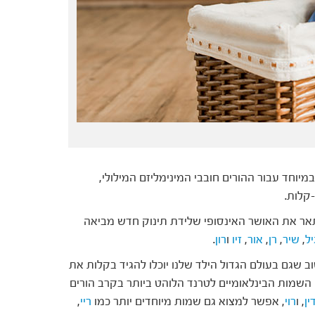
יוחד עבור ההורים חובבי המינימליזם המילולי,
קלות.
תאר את האושר האינסופי שלידת תינוק חדש מביאה
יל
,
שיר
,
רן
,
אור
,
זיו
ו
רון
.
וב שגם בעולם הגדול הילד שלנו יוכלו להגיד בקלות את
השמות הבינלאומיים לטרנד הלוהט ביותר בקרב הורים
ין
, ו
רוי
, אפשר למצוא גם שמות מיוחדים יותר כמו
ריי
,