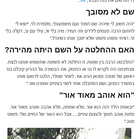
11 חודשים את בנה הבכור,
אור
.
שם לא מסובך
"היה חשוב לי שיהיה שם חמוד ועם משמעות", מספרת לוי. "יוצא לי
לחתום הרבה פעמים לילדים וזה תמיד: מיה בלי א', עילי עם ע', דקלה בלי
ט'. רציתי משהו פשוט שלא יסבך אותו כשיגדל."
האם ההחלטה על השם היתה מהירה?
"התלבטנו הרבה בין שמות. זו החלטה לא פשוטה שתשמש אותנו לנצח.
מבחינתנו היה לקרוא לו נני או התינוק. את הבשורה על ההריון קיבלנו בנר
ראשון של חנוכה ומכאן הגיע אור. לאחר שנולד, הלכנו לרשום אותו
במשרד הפנים, ושם הסתכלנו אחד לשני בעיניים ואמרנו אור."
"הוא אוהב מאוד אור"
"ובאמת הילד הזה הוא אור. מלא שמחה, מלא אהבה ואוהב מאוד אור.
פחות אוהב חושך ולעצום עיניים… אבל הוא האור של החיים שלי. פשוט
וטוב."