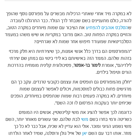
לא במקרה מיד אחרי שאתרי הרכילות מבשרים על מפורסם נוסף שהופך
להורה, כולם מתעניינים בשם שנבחר לרך הנולד. כבר התרגלנו לעובדה
ש
הסלבס אוהבים להפתיע
את הציבור עם שמות מיוחדים במקרה הטוב,
והזויים במקרה הפחות טוב. האם מדובר במקריות או שיש משהו במעמד
הסלבריטאיות שמעודד חיפוש אחר שמות לא שגרתיים?
"המפורסמים הם בדרך כלל אנשי אמנות, כך שיצירתיות היא חלק מרכזי
בזהות שלהם. הממד הזה באישיותם בא לידי ביטוי גם במתן שם יצירתי
לילדיהם", אומרת
לימור בר-אפטר
, פסיכולוגית קלינית מומחית בהדרכות
הורים וטיפול בילדים.
"חלק מהמפורסים גם תופסים את עצמם כקובעי טרנדים. עקב כך הם
מרגישים פחות כבולים למוסכמות, ויכולים לאפשר לעצמם שמות
מיוחדים. לא במקרה פעמים רבות שמות שנתפסים במיוחדים, הופכים
שכיחים יותר בעקבות הפרסום לו זכה השם".
כדוגמה לכך אפשר להציג את משי קליינשטיין. אנשים היו המומים
כשריטה ורמי בחרו בשם
משי
לבת שלהם. שני עשורים מאוחר יותר, השם
משי נשמע הגיוני ומוכר. אולי הוא עדיין לא שכיח, אבל כבר לא כל כך
מוזר. אותו דבר עם השם
יאן
של אייל גולן ורוסלנה, שמיד לאחר הולדתו