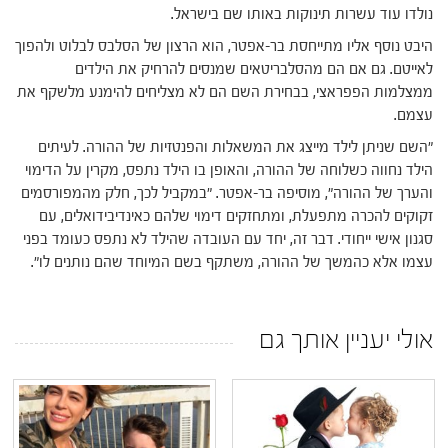
נולדו עוד עשרות תינוקות באותו שם בישראל.
היבט נוסף אליו מתייחסת בר-אפטר, הוא הרצון של הסלבס לבלוט ולהפוך
לאייטם. גם אם הם מהסלבריטאים שמנסים להרחיק את הילדים
ממצלמות הפפראצי, בבחירת השם הם לא מצליחים להימנע מלשקף את
עצמם.
"השם שניתן לילד מייצג את המשאלות והפנטזיות של ההורה. לעיתים
הילד נחווה כשלוחה של ההורה, והאופן בו הילד נתפס, מקרין על הדימוי
והערך של ההורה", מוסיפה בר-אפטר. "במקביל לכך, חלק מהמפורסמים
זקוקים להכרה מתפעלת, ומתחזקים דימוי שלהם כאינדיבידואלים, עם
סגנון אישי ייחודי. דבר זה, יחד עם העובדה שהילד לא נתפס כעומד בפני
עצמו אלא כהמשך של ההורה, משתקף בשם המיוחד שהם נותנים לו".
אולי יעניין אותך גם