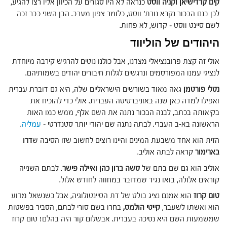
קים קרדישיאן וקניה ווסט
כנראה לא היו סגורים על הכיוון אליו רצו להגיע,
לכן בנם הבכור נקרא נורת' ווסט, כלומר צפון מערב. הבן השני כבר זכה
לשם סיינט ווסט – קדוש, לא פחות.
היהודים של הוליווד
אולי זה קצת פרובנציאלי מצדנו, אבל כולנו נוטים להרגיש קירבה מיוחדת
לנציגי עמנו המפורסמים ונרגשים לגלות חיבורים יהודים בשמותיהם.
נטלי פורטמן
גאה מאוד בשורשים הישראליים שלה, היא גם דוברת עברית
ואפילו למדה כאן שנה באוניברסיטה העברית. אולי כדי להוכיח את
בקיאותה בכתב, לבנה הבכור נתנה את השם אלף, ממש כמו האות
הראשונה בא-ב העברי. לבתה נתנה שם יהודי יותר סטנדרטי –
עמליה
.
הזית הוא אחד משבעת המינים והיינו רוצים לחשוב שזו הסיבה ש
דרו
בארימור
קראה לבתה אוליב.
אוליב הוא גם שם בתם של
סשה ברון כהן ואיילה פישר
. לבתם השנייה
קוראים אלולה, בואו נגיד שמדובר במחווה לחודש אלול.
טום קרוז
הוא אמנם נציג בולט של דת הסיינטולוגיה, אבל כשנשאל מדוע
הוא ואשתו לשעבר,
קייטי הולמס,
בחרו בשם סורי לבתם, הסביר בפשטות
שמשמעות השם היא נסיכה בעברית. אבשלום קור היה בהלם! טום קרוז