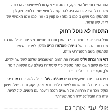
הזוג המלכותי של המוזיקה, ביונסה וג'יי.זי קראו לפאשניסטה הבכורה
שלהם בלו אייבי. כנראה היה להם קשה למצוא שמות לתאומים, לכן
הסתפקו בבי ושון: בי כמו ביונסה (או קווין בי) ושון כמו שמו האמיתי של
ג'יי.זי, שון קרטר.
התפוח לא נופל רחוק
אפל הוא לא רק תפוח, פרי גן העדן וחברת מחשוב מצליחה. אפל הוא גם
שם בתם הבכורה של
גווינית' פאלטרו וכריס מרטין
. לאחיה הצעיר
הסתפקו בשם הסטנדרטי מוזס.
דמי מור וברוס ויליס
העבירו את הגנים המשובחים שלהם לשלושה ילדים.
כנראה שהם חשבו שזה מספיק כדי שיסתדרו בעולם עם השמות רומר
גלן, סקוט לה-רו וטלולה בלה.
בפרס ההורים המשקיעים זוכים
אנג'לינה ג'ולי
ובעלה לשעבר
בראד פיט
,
שהיו צריכים לבחור שמות לששת ילדיהם: מדוקס, פקס, זהרה, שילו, ויויאן
ונוקס. ניכר שהיצירתיות של השניים הלכה ודעכה עם השנים. יכול להיות
שזה מה הוביל לפרידה המתוקשרת?
אולי יעניין אותך גם