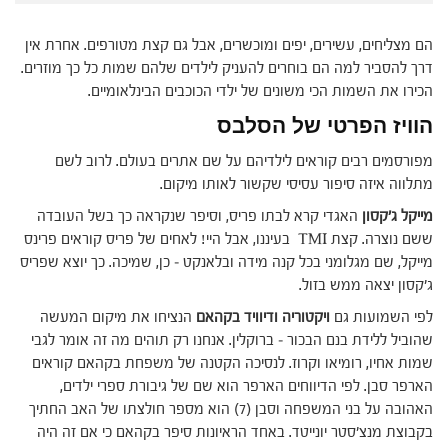
הם מצליחים, עשירים, יפים ומוכשרים, אבל גם קצת מטורפים. אחרת אין
דרך להסביר למה הם בוחרים להעניק לילדים שלהם שמות כל כך מוזרים.
הכירו את השמות הכי משונים של ילדי הכוכבים הבינלאומיים.
הוויז הפרטי של הסלבס
מפורסמים רבים קוראים לילדיהם על שם אתרים בעולם. לרוב לשם
מתלווה איזה סיפור עסיסי שקשור לאותו מיקום.
מייקל ג'קסון
האגדי קרא לבתו פריס, וסיפר שנקראה כך בשל העובדה
ששם נוצרה. קצת TMI בעיננו, אבל היי! לאחים של פריס קוראים פרינס
מייקל, שם מגלומני בכל קנה מידה ובלאנקט – כן, שמיכה. כך יוצא שפריס
ג'קסון יצאה ממש בזול.
לפי השמועות גם
ויקטוריה ודיוויד בקהאם
הנציחו את מיקום המעשה
שהוביל ללידת בנם הבכור – ברוקלין. אנחנו רק תוהים מה זה אומר לגבי
שמות אחיו, רומיאו וקרוז. לנסיכה הקטנה של משפחת בקהאם קוראים
הארפר סבן. לפי הדיווחים הארפר הוא שם של גיבורת ספרי ילדים,
האהובה על בני המשפחה וסבן (7) הוא מספר חולצתו של האב החתיך
בקבוצת מנצ'סטר יונייטד. באחד הראיונות סיפר בקהאם כי אם זה היה