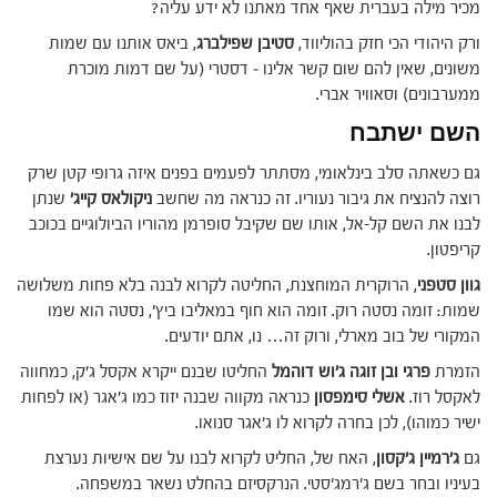
מכיר מילה בעברית שאף אחד מאתנו לא ידע עליה?
ורק היהודי הכי חזק בהוליווד,
סטיבן שפילברג
, ביאס אותנו עם שמות
משונים, שאין להם שום קשר אלינו – דסטרי (על שם דמות מוכרת
ממערבונים) וסאוויר אברי.
השם ישתבח
גם כשאתה סלב בינלאומי, מסתתר לפעמים בפנים איזה גרופי קטן שרק
רוצה להנציח את גיבור נעוריו. זה כנראה מה שחשב
ניקולאס קייג'
שנתן
לבנו את השם קל-אל, אותו שם שקיבל סופרמן מהוריו הביולוגיים בכוכב
קריפטון.
גוון סטפני
, הרוקרית המוחצנת, החליטה לקרוא לבנה בלא פחות משלושה
שמות: זומה נסטה רוק. זומה הוא חוף במאליבו ביץ', נסטה הוא שמו
המקורי של בוב מארלי, ורוק זה… נו, אתם יודעים.
הזמרת
פרגי ובן זוגה ג'וש דוהמל
החליטו שבנם ייקרא אקסל ג'ק, כמחווה
לאקסל רוז.
אשלי סימפסון
כנראה מקווה שבנה יזוז כמו ג'אגר (או לפחות
ישיר כמוהו), לכן בחרה לקרוא לו ג'אגר סנואו.
גם
ג'רמיין ג'קסון
, האח של, החליט לקרוא לבנו על שם אישיות נערצת
בעיניו ובחר בשם ג'רמג'סטי. הנרקסיזם בהחלט נשאר במשפחה.