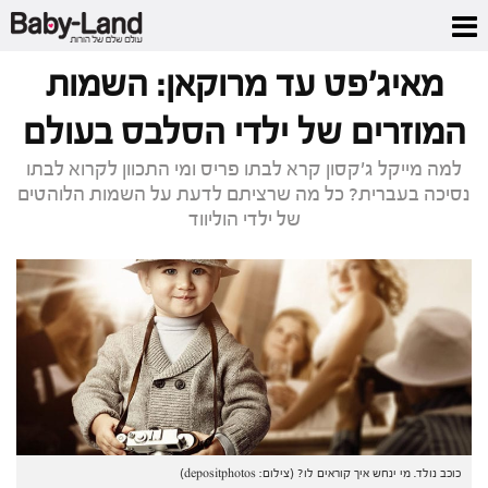
דף הבית
/
כתבות סלבס
/
מאיג'פט עד מרוקאן: השמות המוזרים של ילדי הסלבס
בעולם
מאיג'פט עד מרוקאן: השמות
המוזרים של ילדי הסלבס בעולם
למה מייקל ג'קסון קרא לבתו פריס ומי התכוון לקרוא לבתו
נסיכה בעברית? כל מה שרציתם לדעת על השמות הלוהטים
של ילדי הוליווד
כוכב נולד. מי ינחש איך קוראים לו? (צילום: depositphotos)