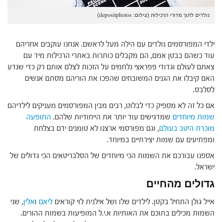
נולדים לתוך מדורי הרכילות (צילום: depositphotos)
ילדי המפורסמים נולדים עם הילה מעל לראשם. אנחנו עוקבים אחריהם
עוד כשהם בבטן אמם, הם מקבלים כותרות באתרי הרכילות מיד עם
צאתם לעולם וגדודי פפראצי נלחמים על הזכות לצלם אותם רק כדי שנדע
האם קיבלו את הגנים המשובחים שהפכו את הוריהם מסתם אנשים
לסלבס.
אם כל זה לא מספיק כדי לבלוט, רבים מבין המפורסמים מעניקים לילדיהם
שמות מיוחדים
שמדגישים עוד יותר את הייחודיות שלהם.
התופעה
מוכרת היטב בעולם
, וגם מפורסמי ארצנו לא טומנים ידם בצלחת
ומפתיעים עם שמות יצירתיים במיוחד.
אספנו עבורכם את השמות הכי מיוחדים של הסלבריטאים הכי גדולים של
ישראל.
גדולים מהחיים
אייל גולן התחיל בקטן. לילדים שלו ושל אילנית לוי קוראים
ליאם
ו
אלין
, שני
השמות מכילים בתוכם את האותיות א.י.ל המופיעות בשמות ההורים.