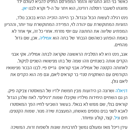
כאשר בני הזוג התגרשו והזמר המפורסם החליט להביא לעולם ילד
מזוגתו לשעבר רוסלנה רודינה, הוא ויתר על ה-ל' וקרא לבנו
יאן
.
נינט רגילה לעשות הכול ובגדול. כך הייתה הזכייה ההיא בכוכב נולד,
הזוגיות המתוקשרת עם יהודה לוי, הפרידה המתוקשרת עוד יותר, וההריון
המפתיע שליווה את החתונה עם יוסי מזרחי. אחרי כל זה, אף אחד לא
באמת הופתע כשהשם הנבחר של בתה הוא
אמיליה
. אכן, שם גדול
מהחיים.
אגב, נינט היא לא הסלבית הראשונה שקראה לבתה אמיליה. אקי אבני
הקדים אותה בשנתיים וזהו שמה של בתו מנישואיו השניים לניקול.
לאחותה הקטנה של אמיליה אבני קוראים גרייס פיי. לבנו הבכור מנישואיו
הקודמים עם השחקנית סנדי בר קוראים ליאם, וגם פה הוא הקדים את
ליאם גולן.
דניאלה
ושרונה הן הידועות מבין חמשת ילדיו של המאסטרו צביקה פיק.
הן גם השתיים היחידות מילדיו שקיבלו שמות "רגילים". לאח שלהן הגדול
קוראים בנלי, שם ממש לא בנאלי. בעשור השביעי לחייו הפך המאסטרו
לאבא לשני בנים נוספים מאשתו, המעצבת שירה מנור. שמות הקטנים:
תים ו
ניל
. קצר, קולע ומיוחד.
עידן רייכל מאז ומעולם נמשך לתרבויות שונות ולשפות זרות. המשיכה