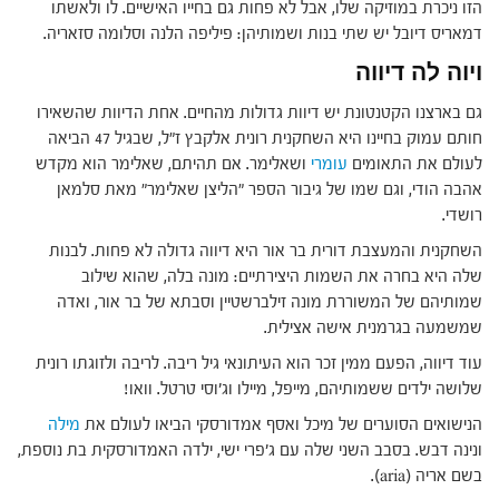
הזו ניכרת במוזיקה שלו, אבל לא פחות גם בחייו האישיים. לו ולאשתו
דמאריס דיובל יש שתי בנות ושמותיהן: פיליפה הלנה וסלומה סזאריה.
ויוה לה דיווה
גם בארצנו הקטנטונת יש דיוות גדולות מהחיים. אחת הדיוות שהשאירו
חותם עמוק בחיינו היא השחקנית רונית אלקבץ ז"ל, שבגיל 47 הביאה
לעולם את התאומים
עומרי
ושאלימר. אם תהיתם, שאלימר הוא מקדש
אהבה הודי, וגם שמו של גיבור הספר "הליצן שאלימר" מאת סלמאן
רושדי.
השחקנית והמעצבת דורית בר אור היא דיווה גדולה לא פחות. לבנות
שלה היא בחרה את השמות היצירתיים: מונה בלה, שהוא שילוב
שמותיהם של המשוררת מונה זילברשטיין וסבתא של בר אור, ואדה
שמשמעה בגרמנית אישה אצילית.
עוד דיווה, הפעם ממין זכר הוא העיתונאי גיל ריבה. לריבה ולזוגתו רונית
שלושה ילדים ששמותיהם, מייפל, מיילו וג'וסי טרטל. וואו!
הנישואים הסוערים של מיכל ואסף אמדורסקי הביאו לעולם את
מילה
ונינה דבש. בסבב השני שלה עם ג'פרי ישי, ילדה האמדורסקית בת נוספת,
בשם אריה (aria).