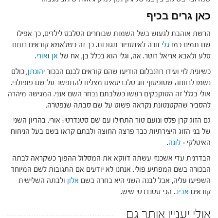
כאן גרים בכיף
הרשת אוהבת לגעוש בשל השמות שבוחרים הסלבס לילדים, כך אפילו
שם תמים כמו
גלי
זוכה לאינספור תגובות. כך זה כשלאמא קוראים רותם
סלע ולאבא אריאל רוטר. אה, וגלי הוא בכלל בן, אח של
אן
ו
אורי
.
כשיונית לוי ועידו רוזנבלום הודיעו שהם קוראים לבנם הבכור
יהונתן
, כולם
נשמו לרווחה שסופסוף זוג סלבריטאים מצליח להתפשר על שם פופולרי.
אולי בגלל זה הטוקבקים רעשו כשלבתם נבחר השם אנני. המגישה מיהרה
להסביר שהקטנטונת נקראה פשוט על שם סבתה שנפטרה.
גם הזוג קרן פלס ונועם טור התחילו עם שם סטנדרטי: אורי. בהריון השני
של בני הזוג היצירתיות כבר פרצה החוצה ולבתם קראו בשם בעל הניחוח
האיטלקי –
לונה
.
הבדרנית עדי אשכנזי עשתה דווקא את המסלול ההפוך כשקראה לבתה
הבכורה בשם המפתיע פולי. אנחנו לא יודעים אם התגובות לשם המיוחד
השפיעו עליה, אבל לבנה השני היא בחרה בשם
אלון
ולבתה השלישית
קוראים
אביב
. הכי סטנדרטי שיש.
אולי יעניין אותך גם