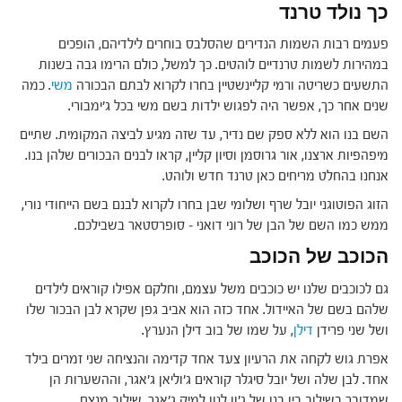
כך נולד טרנד
פעמים רבות השמות הנדירים שהסלבס בוחרים לילדיהם, הופכים
במהירות לשמות טרנדיים לוהטים. כך למשל, כולם הרימו גבה בשנות
התשעים כשריטה ורמי קליינשטיין בחרו לקרוא לבתם הבכורה
משי
. כמה
שנים אחר כך, אפשר היה לפגוש ילדות בשם משי בכל ג'ימבורי.
השם בנו הוא ללא ספק שם נדיר, עד שזה מגיע לביצה המקומית. שתיים
מיפהפיות ארצנו, אור גרוסמן וסיון קליין, קראו לבנים הבכורים שלהן בנו.
אנחנו בהחלט מריחים כאן טרנד חדש ולוהט.
הזוג הפוטוגני יובל שרף ושלומי שבן בחרו לקרוא לבנם בשם הייחודי נורי,
ממש כמו השם של הבן של רוני דואני – סופרסטאר בשבילכם.
הכוכב של הכוכב
גם לכוכבים שלנו יש כוכבים משל עצמם, וחלקם אפילו קוראים לילדים
שלהם בשם של האיידול. אחד כזה הוא אביב גפן שקרא לבן הבכור שלו
ושל שני פרידן
דילן
, על שמו של בוב דילן הנערץ.
אפרת גוש לקחה את הרעיון צעד אחד קדימה והנציחה שני זמרים בילד
אחד. לבן שלה ושל יובל סיגלר קוראים ג'וליאן ג'אגר, וההשערות הן
שמדובר בשילוב בין בנו של ג'ון לנון למיק ג'אגר. שילוב מנצח.