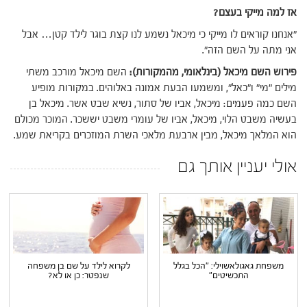
אז למה מייקי בעצם?
"אנחנו קוראים לו מייקי כי מיכאל נשמע לנו קצת בוגר לילד קטן… אבל
אני מתה על השם הזה".
פירוש השם מיכאל (בינלאומי, מהמקורות):
השם מיכאל מורכב משתי
מילים "מי" ו"כאל", ומשמעו הבעת אמונה באלוהים. במקורות מופיע
השם כמה פעמים: מיכאל, אביו של סתור, נשיא שבט אשר. מיכאל בן
בעשיה משבט הלוי, מיכאל, אביו של עומרי משבט יששכר. המוכר מכולם
הוא המלאך מיכאל, מבין ארבעת מלאכי השרת המוזכרים בקריאת שמע.
אולי יעניין אותך גם
משפחת גאגולאשוילי: "הכל בגלל
לקרוא לילד על שם בן משפחה
התכשיטים"
שנפטר: כן או לא?