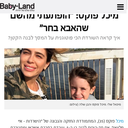
דף הבית
/
כתבות סלבס
/
מיכל פוקס: "הופתעתי מהשם שהאבא בחר"
מיכל פוקס: "הופתעתי מהשם
שהאבא בחר"
איך קראה השורדת הכי פוטוגנית על המסך לבנה הקטן?
מיכאל שלי. מיכל פוקס והבן שלה (צילום:
מיכל
פוקס (35), המתמודדת החזקה והנבונה של "הישרדות – איי
פלוואן", אם חד-הורית לבנה בן ה-5, עובדת בחברת אשראי ומתגוררת