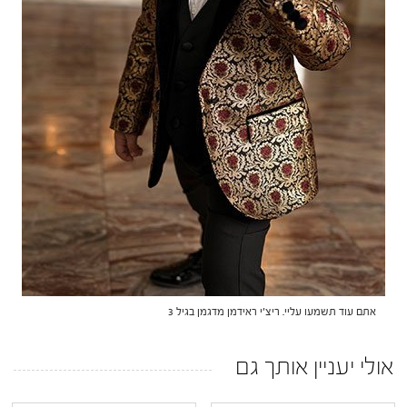
אתם עוד תשמעו עליי. ריצ'י ראידמן מדגמן בגיל 3
אולי יעניין אותך גם