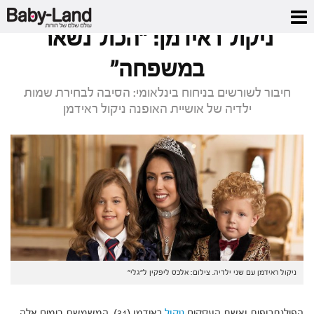
דף הבית
/
כתבות סלבס
/
ניקול ראידמן: "הכול נשאר במשפחה"
ניקול ראידמן: "הכול נשאר
במשפחה"
חיבור לשורשים בניחוח בינלאומי: הסיבה לבחירת שמות
ילדיה של אושיית האופנה ניקול ראידמן
ניקול ראידמן עם שני ילדיה. צילום: אלכס ליפקין ל"גלי"
הפילנתרופית ואשת העסקים
ניקול
ראידמן (31), המשמשת בימים אלה