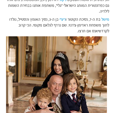
גם כפרזנטורית המותג הישראלי "גלי", משתפת אותנו בבחירת השמות
לילדיה.
מישל
בת ה-7, נסיכת הקוטור ו
ריצ'י
בן ה-3, נסיך האומץ והסטייל, נולדו
לתוך משפחת ראדימן-צ'רנוי. שם נרדף לגלאם מקומי. הכי קרוב
לקרדשיאנס אם תרצו.