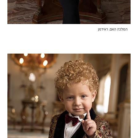
המלכה האם. ראידמן