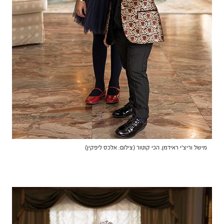
מישל וריצ'י ראידמן. הכי קוטור (צילום: אלכס ליפקין)