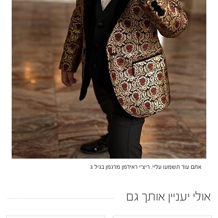
אתם עוד תשמעו עליי. ריצ'י ראידמן מדגמן בגיל 3
אולי יעניין אותך גם