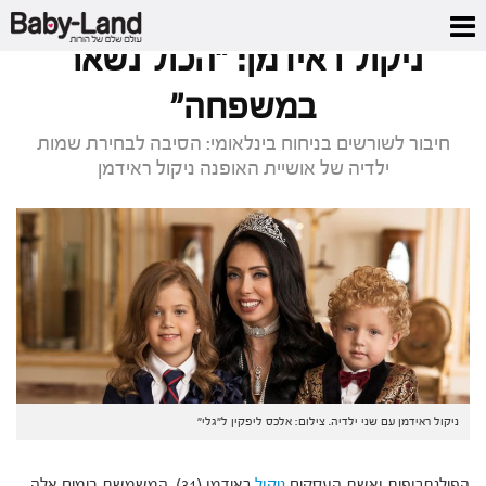
דף הבית
/
כתבות סלבס
/
ניקול ראידמן: "הכול נשאר במשפחה"
ניקול ראידמן: "הכול נשאר
במשפחה"
חיבור לשורשים בניחוח בינלאומי: הסיבה לבחירת שמות
ילדיה של אושיית האופנה ניקול ראידמן
ניקול ראידמן עם שני ילדיה. צילום: אלכס ליפקין ל"גלי"
הפילנתרופית ואשת העסקים
ניקול
ראידמן (31), המשמשת בימים אלה