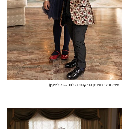
מישל וריצ'י ראידמן. הכי קוטור (צילום: אלכס ליפקין)