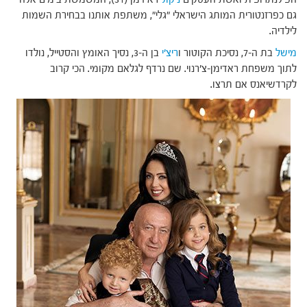
גם כפרזנטורית המותג הישראלי "גלי", משתפת אותנו בבחירת השמות
לילדיה.
מישל
בת ה-7, נסיכת הקוטור ו
ריצ'י
בן ה-3, נסיך האומץ והסטייל, נולדו
לתוך משפחת ראדימן-צ'רנוי. שם נרדף לגלאם מקומי. הכי קרוב
לקרדשיאנס אם תרצו.