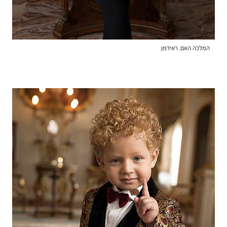
המלכה האם. ראידמן