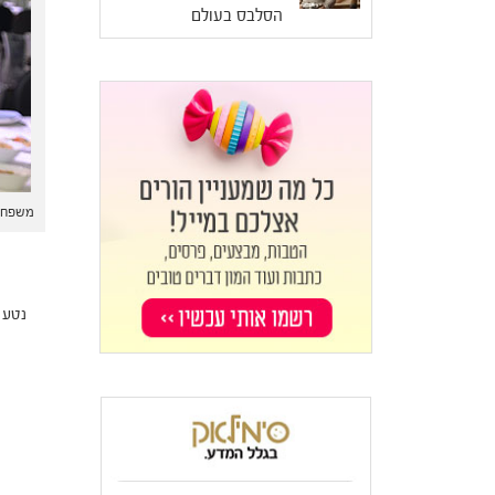
הסלבס בעולם
משפחת 
נטע ק