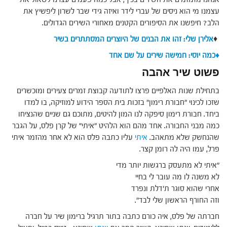
עצמנו מי הוא ניסים של עברי לידר ואיזה גידי שבר לשרון ליפשיץ את
הלב? חיפשנו את הסיפורים הקטנים מאחורי השירים הגדולים.
♦
אלירן שלי: זהו את הבנים של היוצרים המסתתרים בשיר
♦כמה יוסי: חמישה שירים על שם אחד
פשוט שיר אהבה
בתחילת שנות האלפיים פרצו לתודעה קבוצת זמרים צעירים ומוכשרים
שזכו לכינוי "חבורת רימון" בזכות בית הספר הידוע למוזיקה, בו למדו
ביחד. חבורת רימון סיפקה לנו המון להיטים, מתוכם גם שניים שהנציחו
כמה מבני החבורה. אחד מהם הוא הלהיט "איתי" של קרן פלס, על הגבר
שהנחשק שלא מתאהב.
איתי
עליו כתבה פלס הוא לא אחר מהזמר איתי
פרל, עמו היה לה רומן קצר.
"איתי לא מתעסק ברגשות יותר מדי
לא משנה לו מה עובר לי בחיי
אחרי שהוא סוגר ת'דלת ונפרד
וזה החורף הראשון שלי לבד".
חברתה של פלס, איה כורם כתבה בתור תרגיל ברימון שיר על חברה