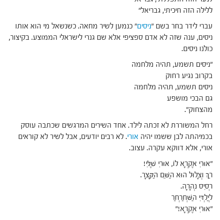
ללילה הזה חיכיתי, גבריאל"
עברי לידר בחר בשם "
ניסים
" כנמען לשיר מחאה. כשנשאל מי הוא אותו
ניסים, ענה שזה לא אדם ספציפי אלא שם גנרי לישראלי הממוצע. בקיצור,
כולנו ניסים.
"ניסים תשמע, תהיה מלחמה
בקרוב נגיע רחוק
ניסים תשמע, תהיה מלחמה
גם הבכי מושפע
מהצחוק".
רחל המשוררת לא זכתה לילד. אחד השירים המרגשים שכתבה עוסק
בכמיהתה לבן ששמו יהיה
אורי
. לא רבים יודעים, אבל לשיר לא קוראים
אורי, אלא דווקא עקרה. עצוב.
"אוּרִי אֶקְרָא לוֹ, אוּרִי שֶׁלִּי!
רַךְ וְצָלוּל הוּא הַשֵּׁם הַקָּצָר.
רְסִיס נְהָרָה.
לְיַלְדִּי הַשְּׁחַרְחַר
"אוּרִי אֶקְרָא!"