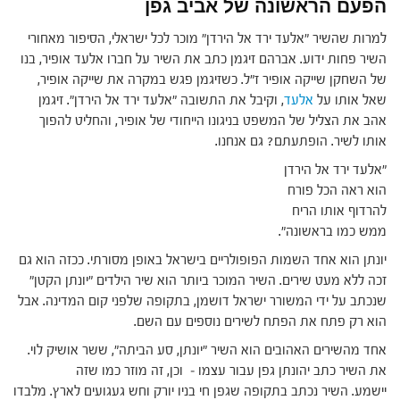
הפעם הראשונה של אביב גפן
למרות שהשיר "אלעד ירד אל הירדן" מוכר לכל ישראלי, הסיפור מאחורי
השיר פחות ידוע. אברהם זיגמן כתב את השיר על חברו אלעד אופיר, בנו
של השחקן שייקה אופיר ז"ל. כשזיגמן פגש במקרה את שייקה אופיר,
שאל אותו על
אלעד
, וקיבל את התשובה "אלעד ירד אל הירדן". זיגמן
אהב את הצליל של המשפט בניגונו הייחודי של אופיר, והחליט להפוך
אותו לשיר. הופתעתם? גם אנחנו.
"אלעד ירד אל הירדן
הוא ראה הכל פורח
להרדוף אותו הריח
ממש כמו בראשונה".
יונתן הוא אחד השמות הפופולריים בישראל באופן מסורתי. ככזה הוא גם
זכה ללא מעט שירים. השיר המוכר ביותר הוא שיר הילדים "יונתן הקטן"
שנכתב על ידי המשורר ישראל דושמן, בתקופה שלפני קום המדינה. אבל
הוא רק פתח את הפתח לשירים נוספים עם השם.
אחד מהשירים האהובים הוא השיר "יונתן, סע הביתה", ששר אושיק לוי.
את השיר כתב יהונתן גפן עבור עצמו – וכן, זה מוזר כמו שזה
יישמע. השיר נכתב בתקופה שגפן חי בניו יורק וחש געגועים לארץ. מלבדו