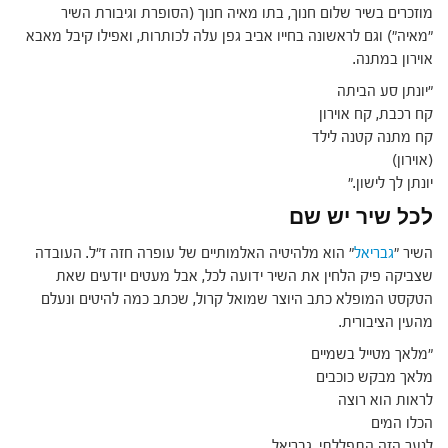
מוזכרים בשיר שלום חנוך, בתו מאיה חנוך (הסופרת וגיבורת השיר
"מאיה") וגם לראשונה בחייו אביב גפן עלה לכותרות, ואפילו קיבל מאבא
אוירון במתנה.
"יונתן סע הביתה
קח רכבת, קח אוירון
קח מתנה קטנה לילד
(אוירון)
יונתן לך לישון."
לכל שיר יש שם
השיר "
גבריאל
" הוא מלהיטיה האלמותיים של עופרה חזה ז"ל. העובדה
שצביקה פיק הלחין את השיר ידועה לכל, אבל מעטים יודעים שאת
הטקסט המופלא כתב היוצר שמואל קרול, שכתב כמה להיטים ונעלם
מהעין הציבורית.
"מלאך מטייל בשמיים
מלאך מבקש כוכבים
לראות הוא רוצה
הכלו המים
לנער הזה התפללתי, גבריאל