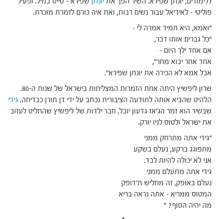
ללימודים, יונתן שפירא. השיר הפך את
יונתן
שפירא – טייס במיל. ופעיל
פוליטי – לאידיאל עבור נשים רבות, ואת איה כורם לזמרת מוכרת.
"ואמא, היא תמיד אמרה לי –
"כל גברים אותו דבר,
אם אחד ילך היום –
אחד אחר יבוא מחר",
אבל אמא לא הכירה את יונתן שפירא".
שרון ליפשיץ היתה אחת הזמרות המצליחות בישראל של שנות ה-80.
הלהיט שהביא אותה לתודעה הציבורית נכתב על ידי דן תורן כבדיחה.
גידי
שבשיר הוא זמר הג'אז גדעון יובל, חבר ילדות של ליפשיץ שהחליט לעזוב
את ישראל ולטוס לניו יורק.
"גידי אתה מתרחק ממני
מתפוגג ברקע, נעלם בשקע
אני לא יכולה להיות לבד.
גידי אתה מתעלם ממני
נעלם באופק, זה מחליש ת'דופק
המטוס ממריא – אתה נראה בריא
מה יהיה הסוף? "