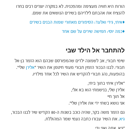
הורות היא חוויה מעצימה ומהפכנית. לא במקרה יוצרים רבים בחרו
להנציח את אהבתם לילדיהם בשירים הנושאים את שמם.
♦איתי, גידי ואלעד: הסיפורים מאחורי שמות הבנים בשירים
♦כמה יוסי: חמישה שירים על שם אחד
להתחבר אל הילד שבי
שימי תבורי, אב לשמונה ילדים שהמפורסם שבהם הוא הזמר בן-אל
תבורי. לבנו הבכור הזמין תבורי מעוזי חיטמן את השיר "
אלירן
שלי".
בהופעות, נהג תבורי להקדיש את השיר לכל אחד מילדיו.
"אלירן איתי בתוך ביתי,
אלירן שלי, בנישמתי הוא בא אלי,
אל תוך חיי
אני נושא בשתי ידי את אלירן שלי".
גם הזמר משה בקר, שהיה כוכב בשנות ה-80 הקדיש שיר לבנו הבכור,
גיא
. את השיר עבורו כתבה נעמי שמר המהוללת.
"גיא, אתה ואני ודי.