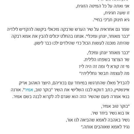
אני ואתה על כל המיטה הזוגית,
זו שעה חגיגית,
גיא תינוק תנ"כי בחיי".
שמר גם אחראית על שיר הערש שרבקה מיכאלי ביקשה להקדיש לילדיה
"כבר מאוחר, יונתן ומיכלי". אנחנו בהחלט יכולים להבין את אמא רבקה
שהיתה מוכנה לעשות הכול כדי שהילדים ילכו כבר לישון.
"כבר מאוחר יונתן ומיכלי,
שר הצרצר בשפתו הלילית.
מי זה קורא לי ומה זה היה לי?
מה לעצמה תבשר גחלילית?"
להבדיל מאלו שהתרגשו במיוחד עם בכוריהם, היוצר האהוב אריק
איינשטיין, כתב דווקא לבנו השלישי את השיר "בוקר טוב,
אמיר
". אורנה
בנאי אמרה פעם שהשיר הזה הוא שגרם לה לקרוא לבנה בשם אמיר.
"בוקר טוב אמיר,
אז בוא נשיר ביחד שיר.
נשיר באהבה לאמא שהביאה לנו אור,
נגיד לאמא שאוהבים אותה."