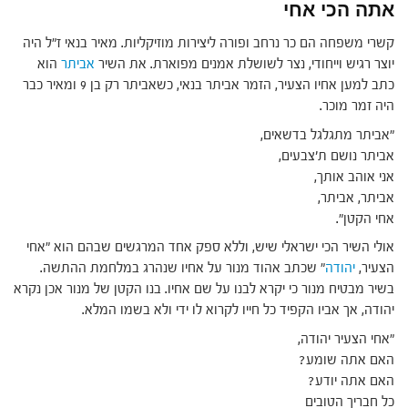
אתה הכי אחי
קשרי משפחה הם כר נרחב ופורה ליצירות מוזיקליות. מאיר בנאי ז"ל היה
יוצר רגיש וייחודי, נצר לשושלת אמנים מפוארת. את השיר
אביתר
הוא
כתב למען אחיו הצעיר, הזמר אביתר בנאי, כשאביתר רק בן 9 ומאיר כבר
היה זמר מוכר.
"אביתר מתגלגל בדשאים,
אביתר נושם ת'צבעים,
אני אוהב אותך,
אביתר, אביתר,
אחי הקטן".
אולי השיר הכי ישראלי שיש, וללא ספק אחד המרגשים שבהם הוא "אחי
הצעיר,
יהודה
" שכתב אהוד מנור על אחיו שנהרג במלחמת ההתשה.
בשיר מבטיח מנור כי יקרא לבנו על שם אחיו. בנו הקטן של מנור אכן נקרא
יהודה, אך אביו הקפיד כל חייו לקרוא לו ידי ולא בשמו המלא.
"אחי הצעיר יהודה,
האם אתה שומע?
האם אתה יודע?
כל חבריך הטובים