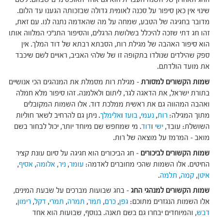
שינוי אין כאן סיפור על סכנה לאומית גדולה שבזכותה הגענו עד הלום.
מדובר בחגיגה של הטבע, שמחה על מה שהאדמה נתנה לנו. עם זאת,
זהו חג דתי שזכה להיכלל בשלושת הרגלים, והסיפור התנ"כי המלווה אותו
הוא סיפור האהבה של מגילת רות, הסבתא רבתא של דוד המלך. אין
ספק שהילדים שנולדו בתקופה זו של שלהי האביב, ראויים לשם שיכבד
את מועד הולדתם.
שמות הקשורים למסורת
– מגילת רות מסמלת את המנהגים הכי אנושיים
בתורת ישראל, את הדאגה לגר, ליתום ולאלמנה. זהו סיפור מלא חמלה
ואהבה המהווה גם את ראשית ממלכת דוד. אלו השמות המקובלים
מתוך המגילה:
רות
,
נעמי
,
בועז
ו
אלימלך
. ניתן גם להרחיב לשאר חוליות
השושלת: עובד,
ישי
ו
דוד
. מי שמחפש שם מיוחד יותר, יכול לבחור בשם
מואב – המרמז על מוצאה של רות.
שמות הקשורים לביכורים
– חג הביכורים הוא חגיגה על סיום עונת קציר
החיטים. אלו השמות שהכי מחוברים לאדמה:
עומר
,
ניר
,
אלומה
,
אסיף
,
איטן
,
קמה
,
תלמה
.
שמות הקשורים למנהגי החג
– בחג שבועות מברכים על שבעת המינים,
אלו השמות הנגזרים מתוכם:
גפן
,
כרם
,
תמר
,
תמרה
,
תמרי
,
דקל
,
רימון
,
דבש
, והמיוחדים יבחרו גם בשם תאנה. בנוסף, שבועות הוא אחד