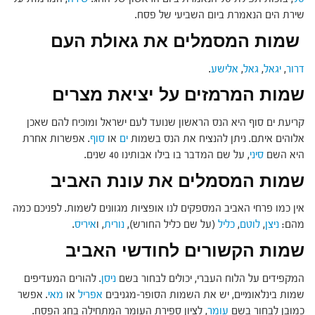
שירת הים הנאמרת ביום השביעי של פסח.
שמות המסמלים את גאולת העם
דרור
,
יגאל
,
גאל
,
אלישע
.
שמות המרמזים על יציאת מצרים
קריעת ים סוף היא הנס הראשון שנועד לעם ישראל ומוכיח להם שאכן
אלוהים איתם. ניתן להנציח את הנס בשמות
ים
או
סוף
. אפשרות אחרת
היא השם
סיני
, על שם המדבר בו בילו אבותינו 40 שנים.
שמות המסמלים את עונת האביב
אין כמו פרחי האביב המספקים לנו אופציות מגוונים לשמות. לפניכם כמה
מהם:
ניצן
,
לוטם
,
כליל
(על שם כליל החורש),
נורית
, ו
איריס
.
שמות הקשורים לחודשי האביב
המקפידים על הלוח העברי, יכולים לבחור בשם
ניסן
. להורים המעדיפים
שמות בינלאומיים, יש את השמות הסופר-מגניבים
אפריל
או
מאי
. אפשר
כמובן לבחור בשם
עומר
, לציון ספירת העומר המתחילה בחג הפסח.