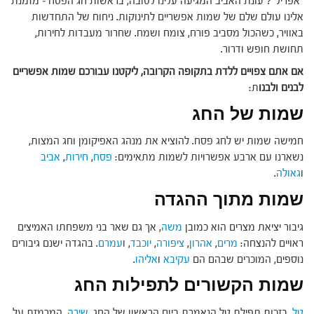
"אפריל"? עונת האביב המגיעה עלינו לטובה, בראשות חג הפסח – מזמנת
אלינו עולם שלם של שמות אפשריים לתינוקות. ניחוח של התחדשות
באוויר, כשהכול מסביב פורח, צומח ושמח. שחרור מעבדות לחירות,
תחושת חופש ודרור.
אם אתם צפויים ללדת בתקופה הקרובה, ליקטנו עבורכם שמות אפשריים
לבנים ולבנו
ת:
שמות של החג
חמישה שמות יש לחג פסח. להוציא את מנהג האפיקומן וחג המצות,
נשארנו עם ארבע אפשרויות לשמות מתאימים:
פסח
,
חירות
,
אביב
ו
גאולה
.
שמות מתוך ההגדה
גיבור יציאת מצרים הוא כמובן
משה
, אך גם שאר בני משפחתו האמיצים
ראויים להנצחה:
מרים
,
אהרון
,
ציפורה
,
יוכבד
, ו
עמרם
. בהגדה ישנם גיבורים
נוספים, המוכרים שבהם הם
עקיבא
ו
אליהו
.
שמות הקשורים לתפילות החג
טל
, בזכות תפילת טל הנאמרת ביום הראשון של החג.
שירה
, המרמזת על