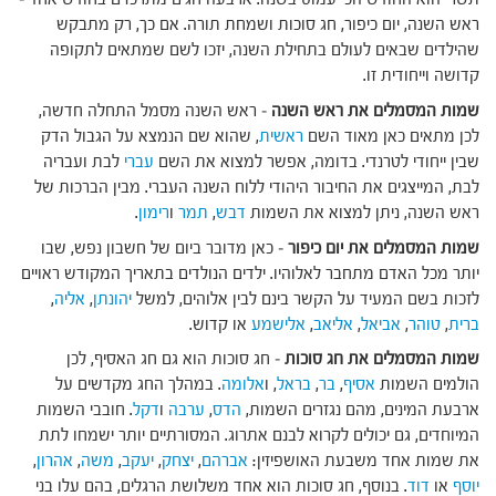
ראש השנה, יום כיפור, חג סוכות ושמחת תורה. אם כך, רק מתבקש
שהילדים שבאים לעולם בתחילת השנה, יזכו לשם שמתאים לתקופה
קדושה וייחודית זו.
שמות המסמלים את ראש השנה
– ראש השנה מסמל התחלה חדשה,
לכן מתאים כאן מאוד השם
ראשית
, שהוא שם הנמצא על הגבול הדק
שבין ייחודי לטרנדי. בדומה, אפשר למצוא את השם
עברי
לבת ועבריה
לבת, המייצגים את החיבור היהודי ללוח השנה העברי. מבין הברכות של
ראש השנה, ניתן למצוא את השמות
דבש
,
תמר
ו
רימון
.
שמות המסמלים את יום כיפור
– כאן מדובר ביום של חשבון נפש, שבו
יותר מכל האדם מתחבר לאלוהיו. ילדים הנולדים בתאריך המקודש ראויים
לזכות בשם המעיד על הקשר בינם לבין אלוהים, למשל
יהונתן
,
אליה
,
ברית
,
טוהר
,
אביאל
,
אליאב
,
אלישמע
או קדוש.
שמות המסמלים את חג סוכות
– חג סוכות הוא גם חג האסיף, לכן
הולמים השמות
אסיף
,
בר
,
בראל
, ו
אלומה
. במהלך החג מקדשים על
ארבעת המינים, מהם נגזרים השמות,
הדס
,
ערבה
ו
דקל
. חובבי השמות
המיוחדים, גם יכולים לקרוא לבנם אתרוג. המסורתיים יותר ישמחו לתת
את שמות אחד משבעת האושפיזין:
אברהם
,
יצחק
,
יעקב
,
משה
,
אהרון
,
יוסף
או
דוד
. בנוסף, חג סוכות הוא אחד משלושת הרגלים, בהם עלו בני