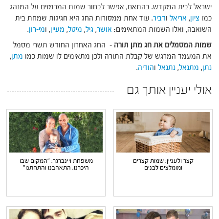
ישראל לבית המקדש. בהתאם, אפשר לבחור שמות המרמזים על המנהג
כמו
ציון
,
אריאל
ו
דביר
. עוד אחת ממסורות החג היא חגיגות שמחת בית
השואבה, ואלו השמות המתאימים:
אושר
,
גיל
,
מיטל
,
מעיין
, ו
מי-רון
.
שמות המסמלים את חג מתן תורה
– החג האחרון החודש תשרי מסמל
את המעמד המרגש של קבלת התורה ולכן מתאימים לו שמות כמו
מתן
,
נתן
,
מתנאל
,
נתנאל
ו
הודיה
.
אולי יעניין אותך גם
קצר ולעניין: שמות קצרים
משפחת ויינברגר: "המקום שבו
ומומלצים לבנים
היכרנו, התאהבנו והתחתנו"