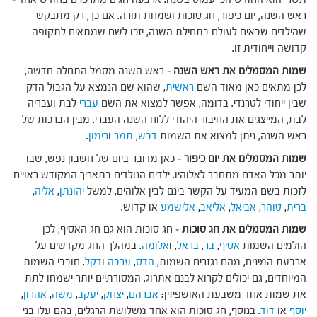
ראש השנה, יום כיפור, חג סוכות ושמחת תורה. אם כך, רק מתבקש
שהילדים שבאים לעולם בתחילת השנה, יזכו לשם שמתאים לתקופה
קדושה וייחודית זו.
שמות המסמלים את ראש השנה
– ראש השנה מסמל התחלה חדשה,
לכן מתאים כאן מאוד השם
ראשית
, שהוא שם הנמצא על הגבול הדק
שבין ייחודי לטרנדי. בדומה, אפשר למצוא את השם
עברי
לבת ועבריה
לבת, המייצגים את החיבור היהודי ללוח השנה העברי. מבין הברכות של
ראש השנה, ניתן למצוא את השמות
דבש
,
תמר
ו
רימון
.
שמות המסמלים את יום כיפור
– כאן מדובר ביום של חשבון נפש, שבו
יותר מכל האדם מתחבר לאלוהיו. ילדים הנולדים בתאריך המקודש ראויים
לזכות בשם המעיד על הקשר בינם לבין אלוהים, למשל
יהונתן
,
אליה
,
ברית
,
טוהר
,
אביאל
,
אליאב
,
אלישמע
או קדוש.
שמות המסמלים את חג סוכות
– חג סוכות הוא גם חג האסיף, לכן
הולמים השמות
אסיף
,
בר
,
בראל
, ו
אלומה
. במהלך החג מקדשים על
ארבעת המינים, מהם נגזרים השמות,
הדס
,
ערבה
ו
דקל
. חובבי השמות
המיוחדים, גם יכולים לקרוא לבנם אתרוג. המסורתיים יותר ישמחו לתת
את שמות אחד משבעת האושפיזין:
אברהם
,
יצחק
,
יעקב
,
משה
,
אהרון
,
יוסף
או
דוד
. בנוסף, חג סוכות הוא אחד משלושת הרגלים, בהם עלו בני