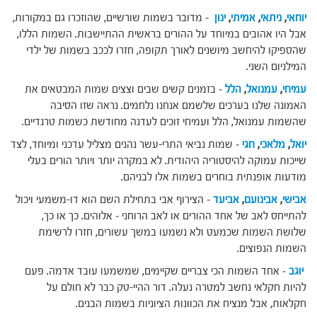
יוחאי
,
ניתאי
,
אמיתי
,
ינון
– מדובר בשמות שורשיים, שהוזכרו גם במקורות,
אבל היו אהובים במיוחד על ההורים בראשית ההתיישבות. השמות הללו,
שהספיקו להיחשב מיושנים לאורך תקופה, חזרו לככב בשמות של ילדי
המילניום השני.
עמיחי
,
עמנואל
,
הלל
– בזמנים קשים שבים וצצים שמות המבטאים את
האמונה שלנו בערכים שלשמם אנחנו נלחמים. נראה שזו הסיבה
שהשמות עמנואל, הלל ועמיחי זוכים לעדנה מחודשת כשמות טרנדיים.
יואל
,
מלאכי
,
חגי
– שמות נביאי התרי-עשר נהנים מצליל עדכני ומיוחד, לצד
שייכות עמוקה להיסטוריה היהודית. לא במקרה יותר ויותר הורים בעלי
מודעות אופנתית בוחרים בשמות אלו לבניהם.
אבישי
,
אבינועם
,
אביעד
– הצירוף אבי בתחילת השם הוא דו-משמעי ויכול
להתייחס לאב של אחד ההורים או לאב הרוחני – אלוהים. כך או כך,
שלושת השמות שכמעט ולא נשמעו במשך עשורים, חזרו לרשימת
השמות הנפוצים.
יוגב
– אחד השמות הכי צבריים שקיימים, שמשמעו עובד אדמה. פעם
להיות חקלאי נחשב למטרה נעלה. דור ההיי-טק כבר לא חולם על
חקלאות, אבל מנציח את הכוונות הציוניות בשמות הבנים.