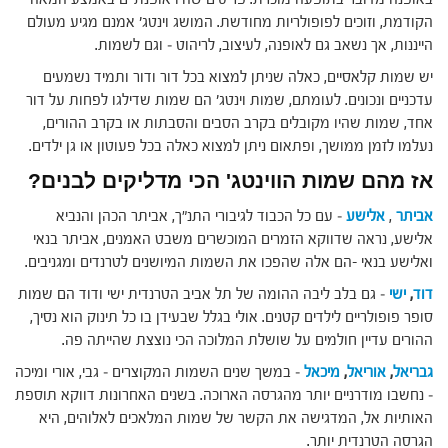
הקודמת, וזוכים לפופולריות מחודשת. המושג וינטג' אמנם מגיע מעולם
הייננות, אך נשאב גם לאופנה, לעיצוב, לריהוט – וגם לשמות.
יש שמות קלאסיים, כאלה שניתן למצוא בכל דור ודור ותמיד נשמעים
עדכניים ונכונים. לעומתם, שמות וינטג' הם שמות שדילגו לפחות על דור
אחד, שמות שהיו מקובלים בקרב הסבים והסבתות או בקרב ההורים,
נעלמו לזמן ממושך, ופתאום ניתן למצוא כאלה בכל פעוטון או גן ילדים.
אז מהם שמות הווינטג' הכי מדליקים לבנים?
אביתר
,
אלישע
– עם כל הכבוד לגיבורי התנ"ך, אביתר הכהן והנביא
אלישע, נראה שדווקא הזמרים המוכשרים משבט האמנים, אביתר בנאי
ואלישע בנאי -הם אלה שהפכו את השמות המיושנים לטרנדים ומגניבים.
דוד
,
ישי
– גם בלב ליבה ההומה של תל אביב הטרנדית ישי ודוד הם שמות
סופר פופולריים לילדים קטנים. אולי בגלל שבעידן בו כל תינוק הוא נסיך,
ההורים עדיין חולמים על שושלת המלוכה הכי נוצצת שהייתה פה.
גבריאל
,
אוריאל
,
מיכאל
– במשך שנים השמות המקוצרים – גבי, אורי ומיכה
– נחשבו מודרניים יותר מהגרסה הארוכה. בשנים האחרונות דווקא תוספת
האותיות אל, המדגישה את הקשר של שמות המלאכים לאלוהים, היא
הגרסה הטרנדית יותר.