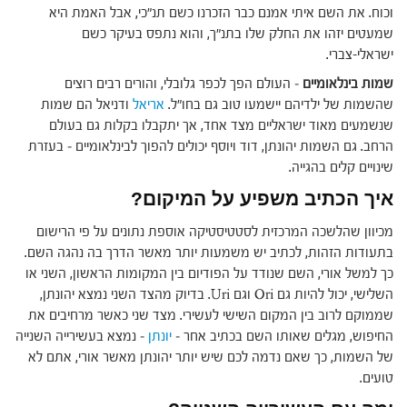
וכוח. את השם איתי אמנם כבר הזכרנו כשם תנ"כי, אבל האמת היא
שמעטים יזהו את החלק שלו בתנ"ך, והוא נתפס בעיקר כשם
ישראלי-צברי.
שמות בינלאומיים
– העולם הפך לכפר גלובלי, והורים רבים רוצים
שהשמות של ילדיהם יישמעו טוב גם בחו"ל.
אריאל
ודניאל הם שמות
שנשמעים מאוד ישראליים מצד אחד, אך יתקבלו בקלות גם בעולם
הרחב. גם השמות יהונתן, דוד ויוסף יכולים להפוך לבינלאומיים – בעזרת
שינויים קלים בהגייה.
איך הכתיב משפיע על המיקום?
מכיוון שהלשכה המרכזית לסטטיסטיקה אוספת נתונים על פי הרישום
בתעודות הזהות, לכתיב יש משמעות יותר מאשר הדרך בה נהגה השם.
כך למשל אורי, השם שנודד על הפודיום בין המקומות הראשון, השני או
השלישי, יכול להיות גם Ori וגם Uri. בדיוק מהצד השני נמצא יהונתן,
שממוקם לרוב בין המקום השישי לעשירי. מצד שני כאשר מרחיבים את
החיפוש, מגלים שאותו השם בכתיב אחר –
יונתן
– נמצא בעשירייה השנייה
של השמות, כך שאם נדמה לכם שיש יותר יהונתן מאשר אורי, אתם לא
טועים.