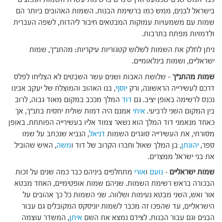
בישראל לבנים, ממש כמו ברשימת הבנות. השמות האהובים ביותר הם
שמות עם משמעויות עמוקות המבטאים חיבור ליהדות, לשפה העברית
ולדמויות מפתח בתרבות.
ניתן לחלק את השמות לשלוש קטגוריות עיקריות: מהתנ"ך, שמות
ישראליים, ושמות בינלאומיים.
שמות מהתנ"ך
– שלושת האבות ושנים עשר השבטים לא הצליחו לפלס
דרכם לעשירייה הראשונה, ורק
יוסף
, בנו האהוב והמוצלח של יעקב אבינו
נכנס לרשימה באופן יציב. גם
דוד
המלך מככב במקום מאוד גבוה, לרוב
בין המקום השני לרביעי.
איתי
אמנם היה דמות שולית יחסית בתנ"ך, אך
כאחד מנאמני דוד המלך הוא נשאר צמוד אליו בעשירייה הפותחת. באופן
מסורתי, את העשירייה סוגרים השמות
דניאל
, הנביא שנכתב על שמו
ספר,
יהונתן
, בן המלך שאול וחברו הקרוב של דוד ו
משה
, האיש שהוביל
את בני ישראל ממצרים.
שמות ישראליים
–
נועם
ו
אורי
מתחלפים ביניהם כבר כמה שנים על זכות
הבכורה בראש רשימת השמות. שניהם שמות אופטימיים, האחד מבטא
אור ואש, השני מבטא נעימות ושלווה. שני השמות כל כך אהובים על
הישראליים, עד שהפכו זה מכבר לשמות יוניסקס המקובלים גם עבור
הבנים וגם עבור הבנות. לצידם נמצא את השם
איתן
, המשדר עוצמה