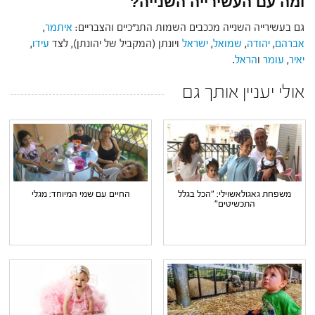
ומה עם העשירייה השנייה?
גם בעשירייה השנייה מככבים השמות התנ"כיים והצבריים:
איתמר
,
אברהם
,
יהודה
,
שמואל
,
ישראל
ויונתן (המקביל של יהונתן), לצד
עידו
,
יאיר
,
עומר
ו
הראל
.
אולי יעניין אותך גם
משפחת גאגולאשוילי: "הכל בגלל
החיים עם שמי המיוחד: מגלי
התכשיטים"