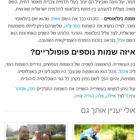
תמר, יעל נועה ואביגיל הם יותר בעלי תדמית צברית מאשר דתית. השם
מאיה מצליח לתעתע בין ניחוח בינלאומי לתדמית ישראלית שורשית.
שמות בינלאומיים
– הזכרנו כבר את השם
מאיה
שהוא שם בינלאומי
מוכר, לצידו נמצא את השמות
רומי
ו
ליה
, שלשניהם ניתן לייחס משמעות
ישראלית, לצד צליל בינלאומי. הטרנד הלוהט של השנים האחרונות הוא
השם
אדל
, כנראה בזכות הזמרת האמריקאית האהובה.
איזה שמות נוספים פופולריים?
בין העשירייה הראשונה לשנייה של השמות הנפוצים, נודדים השמות רומי,
ליה ו
תהל
. תהל הוא מהשמות שבעבר היו מקובלים רק באוכלוסייה
מסוימת, והיום הפך לשם נפוץ בקרב כל גוני האוכלוסייה היהודית.
עוד ניתן למצוא בעשירייה השנייה את השמות התנ"כיים
חנה
,
אסתר
ו
מיכל
לצד
איילה
,
אלה
,
הודיה
ו
נויה
.
אולי יעניין אותך גם