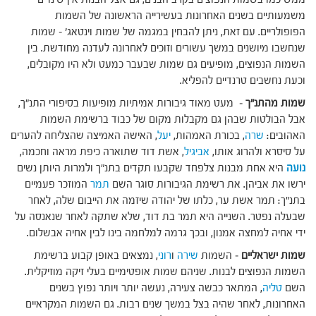
משמעותיים בשנים האחרונות בעשירייה הראשונה של השמות
הפופולריים. עם זאת, ניתן להבחין במגמה של שמות וינטאג' – שמות
שנחשבו מיושנים במשך עשורים וזוכים לאחרונה לעדנה מחודשת. בין
השמות הנפוצים, מופיעים גם שמות שבעבר כמעט ולא היו מקובלים,
וכעת נחשבים טרנדיים להפליא.
שמות מהתנ"ך
– מעט מאוד גיבורות אמיתיות מופיעות בסיפורי התנ"ך,
אבל הבולטות שבהן גם מקבלות מקום של כבוד ברשימת השמות
האהובים:
שרה
, בכורת האמהות,
יעל
, האישה האמיצה שהצליחה להערים
על סיסרא ולהרוג אותו,
אביגיל
, אשת דוד שתוארה כיפת מראה וחכמה,
נועה
היא אחת מבנות צלפחד שקבעו תקדים בתנ"ך ולמרות היותן נשים
ירשו את אביהן. את רשימת הגיבורות סוגר השם
תמר
המוזכר פעמיים
בתנ"ך: תמר אשת ער, כלתו של יהודה שיזמה את הייבום שלה, לאחר
שבעלה נפטר. השנייה היא תמר בת דוד, שלא שתקה לאחר שנאנסה על
ידי אחיה למחצה אמנון, ובכך גרמה למלחמה בינו לבין אחיה אבשלום.
שמות ישראליים
– השמות
שירה
ו
רוני
, נמצאים באופן קבוע ברשימת
השמות הנפוצים לבנות. שניהם שמות אופטימיים בעלי זיקה מוזיקלית.
השם
טליה
, המתאר כבשה צעירה, נעשה יותר ויותר נפוץ בשנים
האחרונות, לאחר שהיה בצל במשך שנים רבות. גם השמות המקראיים