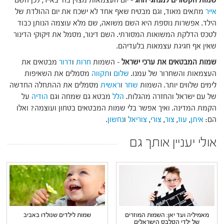
שמות הקשורים למנהגי החג
– יום העצמאות מצוין בה' באייר, לכן השם
אייר
מתאים מאוד, וגם מבטיח שאף אחד לא ישכח את יום ההולדת של
הילד. אפשרות נוספת היא השם משואה, שם מלא עוצמה הנותן כבוד
לטכס הדלקת המשואות המסורתי. השם דינור, מסמל את זיקוקי הדינור
שאין אף חגיגת עצמאות בלעדיהם.
שמות המבטאים את ערכי ישראל
– השמות
חרות
ו
דרור
מבטאים את
העצמאות והשחרור של עמנו.
שלום
ו
תקווה
מסמלים את השאיפות
לימים שלווים יותר. השמות
שחר
ו
ראשית
מסמלים את ההתחלה החדשה
של עם ישראל והחזרה מהגלות.
הלל
מבטא גם שמחה וגם
הודיה
על
הקמת המדינה. ואיך אפשר בלי שמות המבטאים בטחון ועוצמה? ואלו
הם:
איתן
,
עוז
,
צור
,
צורי
,
צוריאל
ו
נחשון
.
אולי יעניין אותך גם
מאמיליה ועד יאן: השמות המוזרים
שמות לילדים שנולדו באביב
של ילדי הסלבס הישראלים