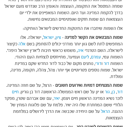
שמחה המסמל את התקומה, העוצמה והאומץ הרב שנדרש מעם ישראל
בדרך להקמת המדינה ועד היום. השמות המאפיינים את ילדי יום
העצמאות הם שמות חזקים ואופטימיים המבטאים נחישות.
אלו השמות שיחברו את התינוקות החדשים לישראל הוותיקה:
שמות המבטאים את הקשר למדינה
–
ציון
,
ישראל
, ישראלה. אלו
המחפשים לתת לשם גוון יותר מודרני יכולים להסתפק בשם
אלה
כקיצור
לישראלה. השם הטרנדי
איה
, משמש כראשי תיבות ל"ארץ ישראל היפה".
השמות עמי,
עמרם
,
ליעם
ועמיעד, מתייחסים לנצחיות העם היהודי.
השמות
דור
ו
דורי
, נותנים מקום של כבוד לדור החדש שקם במדינת
ישראל. שמות נוספים פטריוטיים אף יותר: צהל, צהלה, תקומה, מדינה,
ומולדת.
שמות המנציחים דמויות ואירועים חשובים
– הרצל, על שם חוזה המדינה.
דוד
,
בן
,
גור
או יון על שם ראש הממשלה הראשונה דוד בן גוריון.
חיים
לזכר נשיא המדינה הראשון חיים ויצמן.
יאיר
, עם שם אברהם שטרן, מפקד
הלח"י ששם המחתרת שלו היה יאיר. פלמח על שם פלוגות המחץ של
ההגנה.
הראל
על שם היחידה שכבשה את הדרך לירושלים במלחמת
העצמאות.