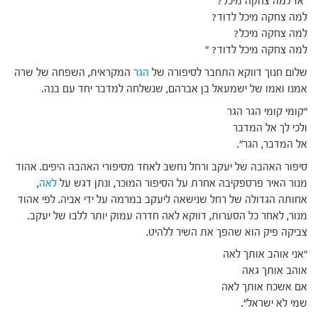
"אז למה צחקה מיכל?
למה צחקה מיכל לדוד?
למה צחקה מיכל?
למה צחקה מיכל לדוד? "
שלום חנוך דווקא התחבר לסיפורה של
הגר
המקראית, השפחה של שרה
אמנו ואמו של ישמעאל בן אברהם, שנשלחה למדבר יחד עם בנה.
"קומי קומי הגר הגר
ולכי לך אל המדבר
אל המדבר, הגר".
סיפור האהבה של יעקב ורחל נחשב לאחד מסיפורי האהבה היפים. אהוד
מנור האיר פרספקיבה אחרת על הסיפור המוכר, ונתן דגש על
לאה
,
אחותה הגדולה של רחל שנישאה ליעקב במרמה על ידי אביה. לפי אהוד
מנור, לאחר כל הסערות, דווקא לאה חדרה עמוק יותר ללבו של יעקב.
צביקה פיק הוא שהפך את השיר ללהיט.
"אני אוהב אותך לאה
אוהב אותך גאה
אם אשכח אותך לאה
שמי לא ישראל".