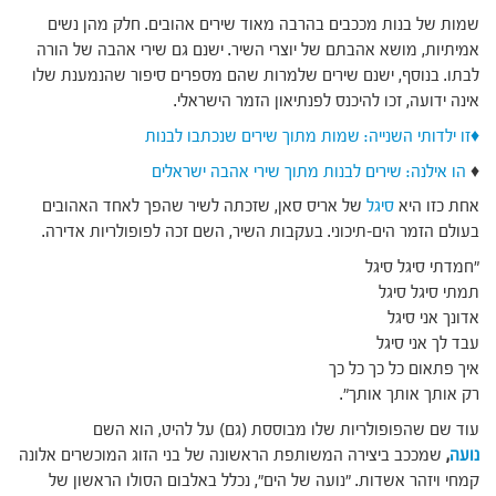
שמות של בנות מככבים בהרבה מאוד שירים אהובים. חלק מהן נשים
אמיתיות, מושא אהבתם של יוצרי השיר. ישנם גם שירי אהבה של הורה
לבתו. בנוסף, ישנם שירים שלמרות שהם מספרים סיפור שהנמענת שלו
אינה ידועה, זכו להיכנס לפנתיאון הזמר הישראלי.
♦זו ילדותי השנייה: שמות מתוך שירים שנכתבו לבנות
♦
הו אילנה: שירים לבנות מתוך שירי אהבה ישראלים
אחת כזו היא
סיגל
של אריס סאן, שזכתה לשיר שהפך לאחד האהובים
בעולם הזמר הים-תיכוני. בעקבות השיר, השם זכה לפופולריות אדירה.
"חמדתי סיגל סיגל
תמתי סיגל סיגל
אדונך אני סיגל
עבד לך אני סיגל
איך פתאום כל כך כל כך
רק אותך אותך אותך".
עוד שם שהפופולריות שלו מבוססת (גם) על להיט, הוא השם
נועה
,
שמככב ביצירה המשותפת הראשונה של בני הזוג המוכשרים אלונה
קמחי ויזהר אשדות. "נועה של הים", נכלל באלבום הסולו הראשון של