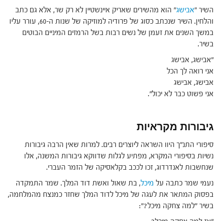
השיר "
אבישג
" הוא מהשירים שאריק איינשטיין לא רק שר, אלא גם כתב
והלחין. השיר שנכתב כסוג של פרודיה למוזיקה של שנות ה-60, עורר עליו
במשך השנים את זעמן של נשים רבות בשל הרמזים המיניים הבוטים
בשיר.
"אבישג, אבישג
אני רואה לך הכל
אבישג, אבישג
אני פשוט כבר לא יכול".
גיבורות מקראיות
סיפורי התנ"ך היוו השראה ליוצרים רבים. למרות שאין הרבה גיבורות
נשיות בסיפורי המקרא, מפתיע לגלות שדווקא גיבורות המשנה, אלו
שנחשבות לאנדרדוג, זכו לככב בקלאסיקה של הזמר העברי.
נעמי שמר כתבה על
מיכל
, בת שאול ואשת דוד המלך. שמר התמקדה
בפסוק המתאר את לעגה של מיכל לדוד המלך שחזר כמנצח מהמלחמה,
בשיר "למה צחקה מיכל?":