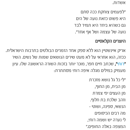
אשדות.
"לפעמים צוחקת ככה סתם
היא פשוט כזאת נועה של הים
גם כשהיא ביחד היא תמיד לבד
נועה של עצמה ושל אף אחד".
היוצרים הקלאסיים
אריק איינשטיין הוא ללא ספק אחד הזמרים הבולטים בתרבות הישראלית.
ככזה, הוא אחראי על לא מעט שירים הנושאים שמות של נשים. השיר
"
רותי
",
שכתב חיים חפר, מוכר יותר בזכות השורה הראשונה שלו. עיון
מעמיק במילים מגלה איפה רותי מסתתרת:
"לי כל גל נושא מזכרת
מן הבית, מן החוף,
מן העצים יפי צמרת
וזהב שלכת בת חלוף.
הנשאי, ספינה, ושוטי –
מה רבים הכיסופים
לי נערה יש ושמה רותי,
המצפה באלה החופים."