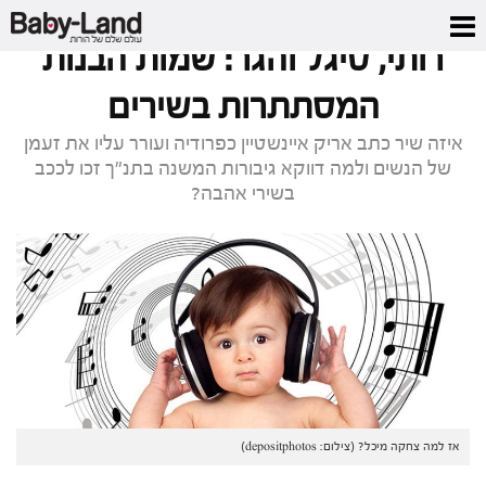
דף הבית
/
מגזין
/
רותי, סיגל והגר: שמות הבנות המסתתרות בשירים
רותי, סיגל והגר: שמות הבנות
המסתתרות בשירים
איזה שיר כתב אריק איינשטיין כפרודיה ועורר עליו את זעמן
של הנשים ולמה דווקא גיבורות המשנה בתנ"ך זכו לככב
בשירי אהבה?
אז למה צחקה מיכל? (צילום: depositphotos)