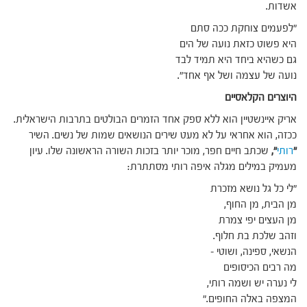
אשדות.
"לפעמים צוחקת ככה סתם
היא פשוט כזאת נועה של הים
גם כשהיא ביחד היא תמיד לבד
נועה של עצמה ושל אף אחד".
היוצרים הקלאסיים
אריק איינשטיין הוא ללא ספק אחד הזמרים הבולטים בתרבות הישראלית.
ככזה, הוא אחראי על לא מעט שירים הנושאים שמות של נשים. השיר
"
רותי
",
שכתב חיים חפר, מוכר יותר בזכות השורה הראשונה שלו. עיון
מעמיק במילים מגלה איפה רותי מסתתרת:
"לי כל גל נושא מזכרת
מן הבית, מן החוף,
מן העצים יפי צמרת
וזהב שלכת בת חלוף.
הנשאי, ספינה, ושוטי –
מה רבים הכיסופים
לי נערה יש ושמה רותי,
המצפה באלה החופים."