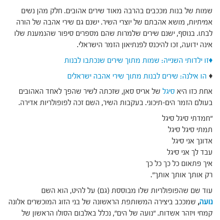
שמות של בנות מככבים בהרבה מאוד שירים אהובים. חלק מהן נשים
אמיתיות, מושא אהבתם של יוצרי השיר. ישנם גם שירי אהבה של הורה
לבתו. בנוסף, ישנם שירים שלמרות שהם מספרים סיפור שהנמענת שלו
אינה ידועה, זכו להיכנס לפנתיאון הזמר הישראלי.
♦זו ילדותי השנייה: שמות מתוך שירים שנכתבו לבנות
♦
הו אילנה: שירים לבנות מתוך שירי אהבה ישראלים
אחת כזו היא
סיגל
של אריס סאן, שזכתה לשיר שהפך לאחד האהובים
בעולם הזמר הים-תיכוני. בעקבות השיר, השם זכה לפופולריות אדירה.
"חמדתי סיגל סיגל
תמתי סיגל סיגל
אדונך אני סיגל
עבד לך אני סיגל
איך פתאום כל כך כל כך
רק אותך אותך אותך".
עוד שם שהפופולריות שלו מבוססת (גם) על להיט, הוא השם
נועה
,
שמככב ביצירה המשותפת הראשונה של בני הזוג המוכשרים אלונה
קמחי ויזהר אשדות. "נועה של הים", נכלל באלבום הסולו הראשון של