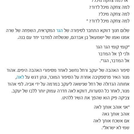
"אז למה צחקה מיכל?
למה צחקה מיכל לדוד?
למה צחקה מיכל?
למה צחקה מיכל לדוד? "
שלום חנוך דווקא התחבר לסיפורה של
הגר
המקראית, השפחה של שרה
אמנו ואמו של ישמעאל בן אברהם, שנשלחה למדבר יחד עם בנה.
"קומי קומי הגר הגר
ולכי לך אל המדבר
אל המדבר, הגר".
סיפור האהבה של יעקב ורחל נחשב לאחד מסיפורי האהבה היפים. אהוד
מנור האיר פרספקיבה אחרת על הסיפור המוכר, ונתן דגש על
לאה
,
אחותה הגדולה של רחל שנישאה ליעקב במרמה על ידי אביה. לפי אהוד
מנור, לאחר כל הסערות, דווקא לאה חדרה עמוק יותר ללבו של יעקב.
צביקה פיק הוא שהפך את השיר ללהיט.
"אני אוהב אותך לאה
אוהב אותך גאה
אם אשכח אותך לאה
שמי לא ישראל".