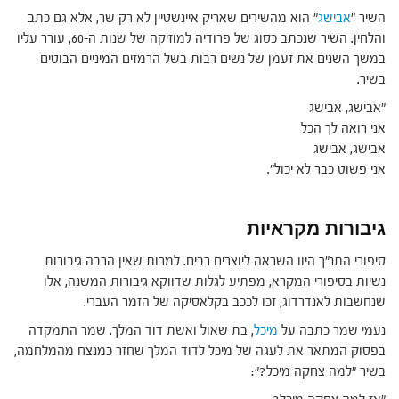
השיר "
אבישג
" הוא מהשירים שאריק איינשטיין לא רק שר, אלא גם כתב
והלחין. השיר שנכתב כסוג של פרודיה למוזיקה של שנות ה-60, עורר עליו
במשך השנים את זעמן של נשים רבות בשל הרמזים המיניים הבוטים
בשיר.
"אבישג, אבישג
אני רואה לך הכל
אבישג, אבישג
אני פשוט כבר לא יכול".
גיבורות מקראיות
סיפורי התנ"ך היוו השראה ליוצרים רבים. למרות שאין הרבה גיבורות
נשיות בסיפורי המקרא, מפתיע לגלות שדווקא גיבורות המשנה, אלו
שנחשבות לאנדרדוג, זכו לככב בקלאסיקה של הזמר העברי.
נעמי שמר כתבה על
מיכל
, בת שאול ואשת דוד המלך. שמר התמקדה
בפסוק המתאר את לעגה של מיכל לדוד המלך שחזר כמנצח מהמלחמה,
בשיר "למה צחקה מיכל?":