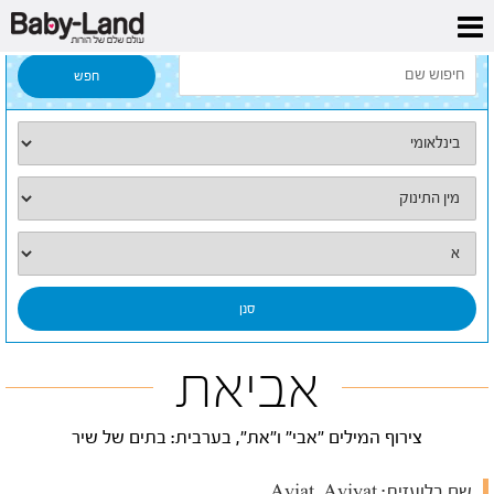
דף הבית
/
כל השמות
/
אביאת
אביאת
צירוף המילים "אבי" ו"את", בערבית: בתים של שיר
שם בלועזית:
Aviat, Aviyat