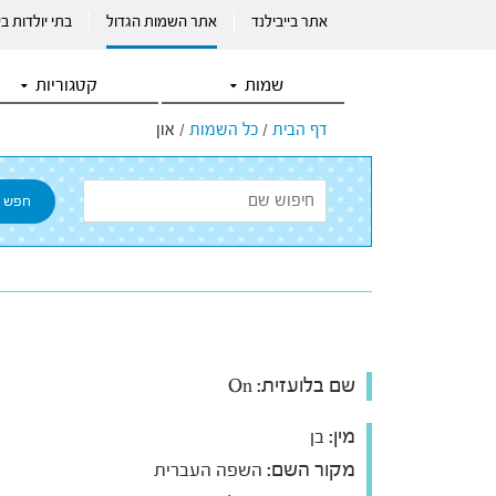
אתר בייבילנד
אתר השמות הגדול
בתי יולדות ב
שמות
קטגוריות
דף הבית
/
כל השמות
/
און
שם בלועזית:
On
מין:
בן
מקור השם:
השפה העברית