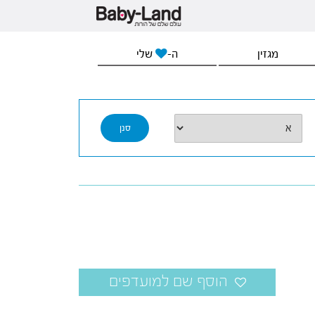
מגזין
ה-
שלי