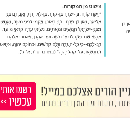
ציטוט מן המקורות:
"וַיִּקַּח קֹרַח, בֶּן-יִצְהָר בֶּן-קְהָת בֶּן-לֵוִי; וְדָתָן וַאֲבִירָם בְּנֵי
אֱלִיאָב, וְאוֹן בֶּן-פֶּלֶת--בְּנֵי רְאוּבֵן. וַיָּקֻמוּ לִפְנֵי מֹשֶׁה, וַאֲנָשִׁי
ן בן
מִבְּנֵי-יִשְׂרָאֵל חֲמִשִּׁים וּמָאתָיִם, נְשִׂיאֵי עֵדָה קְרִאֵי מוֹעֵד,
ה
אַנְשֵׁי-שֵׁם. וַיִּקָּהֲלוּ עַל-מֹשֶׁה וְעַל-אַהֲרֹן, וַיֹּאמְרוּ אֲלֵהֶם
רַב-לָכֶם--כִּי כָל-הָעֵדָה כֻּלָּם קְדֹשִׁים, וּבְתוֹכָם יְהוָה; וּמַדּוּעַ
תִּתְנַשְּׂאוּ, עַל-קְהַל יְהוָה" (במדבר ט''ז, א'-ג').