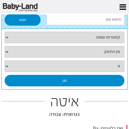
דף הבית
/
כל השמות
/
איטה
איטה
בגרמנית: עבודה
שם בלועזית:
Ita