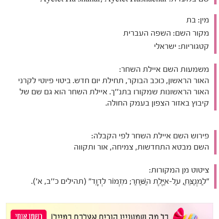
מין:
בת
מקור השם:
השפה העברית
קטגוריות:
ישראלי
משמעות השם איילת השחר:
האור הראשון, כוכב הבוקר, תחילת יום חדש. ביטוי פיוטי לקרני
האור הראשונות שמקורו בתנ''ך. איילת השחר הוא גם שם של
קיבוץ באזור הצפון בעמק החולה.
פירוש השם איילת השחר לפי הקבלה:
השם מבטא התחדשות, צמיחה, אור ותקווה
ציטוט מן המקורות:
"לַמְנַצֵּחַ, עַל-אַיֶּלֶת הַשַּׁחַר; מִזְמוֹר לְדָוִד" (תהילים כ''ב, א').