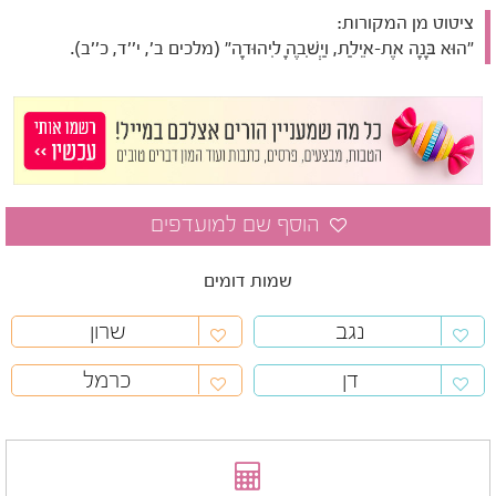
ציטוט מן המקורות:
"הוּא בָּנָה אֶת-אֵילַת, וַיְשִׁבֶהָ לִיהוּדָה" (מלכים ב', י''ד, כ''ב).
שמות דומים
נגב
שרון
דן
כרמל