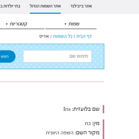
אתר בייבילנד
אתר השמות הגדול
בתי יולדות ב
שמות
קטגוריות
דף הבית
/
כל השמות
/
איריס
שם בלועזית:
Iris
מין:
בת
מקור השם:
השפה היוונית