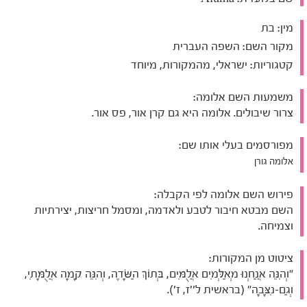
מין:
בת
מקור השם:
השפה העברית
קטגוריות:
ישראלי, מהמקורות, מיוחד
משמעות השם אלומה:
צרור שיבולים. אלומה היא גם קרן אור, פס אור.
מפורסמים בעלי אותו שם:
אלומה גורן
פירוש השם אלומה לפי הקבלה:
השם מבטא חיבור לטבע ולאדמה, ומסמל חריצות, יצירתיות
וצמיחה.
ציטוט מן המקורות:
"וְהִנֵּה אֲנַחְנוּ מְאַלְּמִים אֲלֻמִּים, בְּתוֹךְ הַשָּׂדֶה, וְהִנֵּה קָמָה אֲלֻמָּתִי,
וְגַם-נִצָּבָה" (בראשית ל''ז, ז').