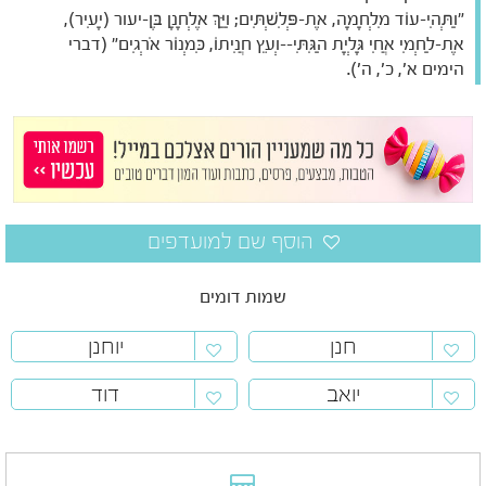
"וַתְּהִי-עוֹד מִלְחָמָה, אֶת-פְּלִשְׁתִּים; וַיַּךְ אֶלְחָנָן בֶּן-יעור (יָעִיר),
אֶת-לַחְמִי אֲחִי גָּלְיָת הַגִּתִּי--וְעֵץ חֲנִיתוֹ, כִּמְנוֹר אֹרְגִים" (דברי
הימים א', כ', ה').
שמות דומים
חנן
יוחנן
יואב
דוד