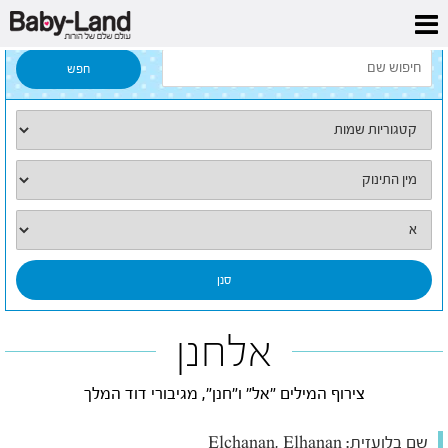
דף הבית
/
כל השמות
/
אלחנן
אלחנן
צירוף המילים "אל" ו"חנן", מגיבורי דוד המלך
שם בלועזית:
Elchanan, Elhanan