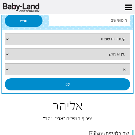
דף הבית
/
כל השמות
/
אליהב
אליהב
צירוף המילים "אלי" ו"הב"
שם בלועזית:
Elihav