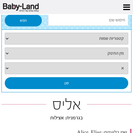
דף הבית
/
כל השמות
/
אליס
אליס
בגרמנית: אצילות
שם בלועזית:
Alice, Elise