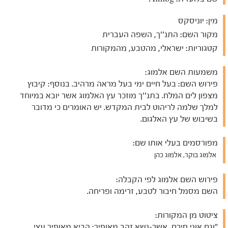
מין:
יוניסקס
מקור השם:
התנ''ך, השפה העברית
קטגוריות:
ישראלי, מהטבע, מהמקורות
משמעות השם אלמוג:
פירוש השם: בעל חיים ימי בעל מראה מרהיב. בנוסף: קיבוץ
מצפון לים המלח. בתנ''ך מוזכר עץ האלמוג אשר יובא במיוחד
למלך שלמה לריהוט לבית המקדש. יש האומרים כי מדובר
בשיבוש של עץ האלגום.
מפורסמים בעלי אותו שם:
אלמוג בוקר, אלמוג כהן
פירוש השם אלמוג לפי הקבלה:
השם מסמל חיבור לטבע, זרימה ופריחה.
ציטוט מן המקורות:
"וגם אוני חירם, אשר-נשא זהב מאופיר: הביא מאופיר עצי