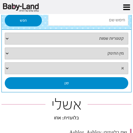
דף הבית
/
כל השמות
/
אשלי
אשלי
בלועזית: אחו
שם בלועזית:
Ashlee, Ashley