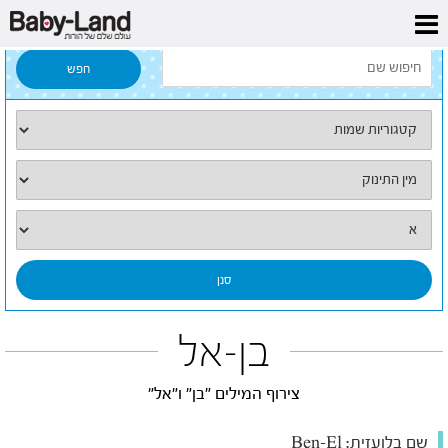
דף הבית
/
כל השמות
/
בן-אל
בן-אל
צירוף המילים "בן" ו"אל"
שם בלועזית:
Ben-El