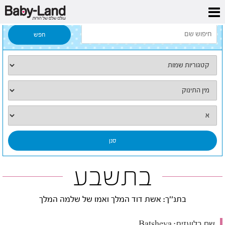
דף הבית
/
כל השמות
/
בתשבע
בתשבע
בתנ''ך: אשת דוד המלך ואמו של שלמה המלך
שם בלועזית:
Batsheva