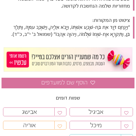
מחזוריות שלמה הנחשבת לקדושה.
ציטוט מן המקורות:
"וַיְנַחֵם דָּוִד אֵת בַּת-שֶׁבַע אִשְׁתּוֹ, וַיָּבֹא אֵלֶיהָ, וַיִּשְׁכַּב עִמָּהּ, וַתֵּלֶד
בֵּן, וַתִּקְרָא אֶת-שְׁמוֹ שְׁלֹמֹה, וַיהוָה אֲהֵבוֹ" (שמואל ב' י''ב, כ''ד).
שמות דומים
אביגיל
אבישג
מיכל
אוריה