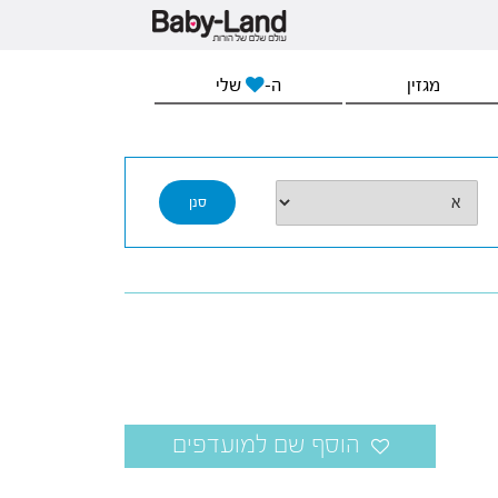
מגזין
ה-
שלי