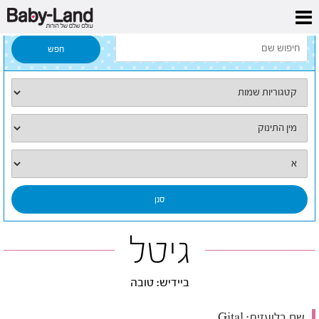
דף הבית
/
כל השמות
/
גיטל
גיטל
ביידיש: טובה
שם בלועזית:
Gital