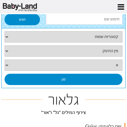
דף הבית
/
כל השמות
/
גלאור
גלאור
צירוף המילים "גל" ו"אור"
שם בלועזית:
Galor