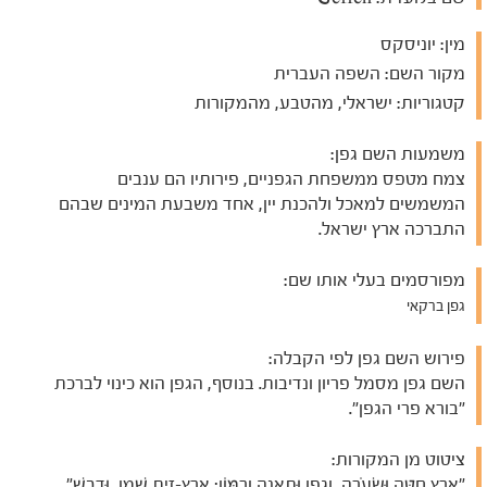
מין:
יוניסקס
מקור השם:
השפה העברית
קטגוריות:
ישראלי, מהטבע, מהמקורות
משמעות השם גפן:
צמח מטפס ממשפחת הגפניים, פירותיו הם ענבים
המשמשים למאכל ולהכנת יין, אחד משבעת המינים שבהם
התברכה ארץ ישראל.
מפורסמים בעלי אותו שם:
גפן ברקאי
פירוש השם גפן לפי הקבלה:
השם גפן מסמל פריון ונדיבות. בנוסף, הגפן הוא כינוי לברכת
"בורא פרי הגפן".
ציטוט מן המקורות:
"אֶרֶץ חִטָּה וּשְׂעֹרָה, וְגֶפֶן וּתְאֵנָה וְרִמּוֹן; אֶרֶץ-זֵית שֶׁמֶן, וּדְבָשׁ"