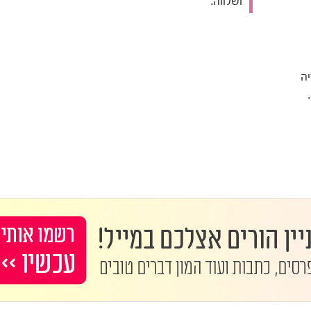
ושלווה.
יה