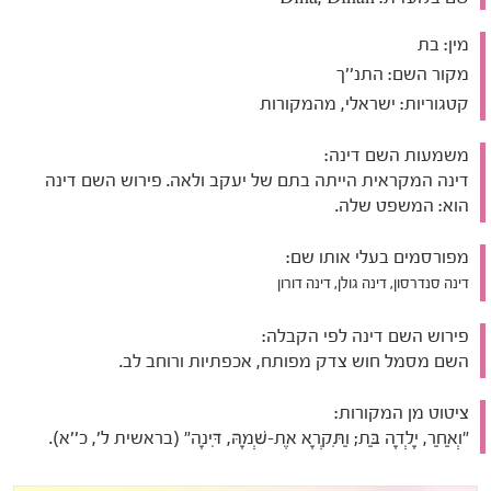
מין:
בת
מקור השם:
התנ''ך
קטגוריות:
ישראלי, מהמקורות
משמעות השם דינה:
דינה המקראית הייתה בתם של יעקב ולאה. פירוש השם דינה
הוא: המשפט שלה.
מפורסמים בעלי אותו שם:
דינה סנדרסון, דינה גולן, דינה דורון
פירוש השם דינה לפי הקבלה:
השם מסמל חוש צדק מפותח, אכפתיות ורוחב לב.
ציטוט מן המקורות:
"וְאַחַר, יָלְדָה בַּת; וַתִּקְרָא אֶת-שְׁמָהּ, דִּינָה" (בראשית ל', כ''א).