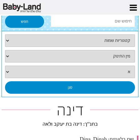
דף הבית
/
כל השמות
/
דינה
דינה
בתנ''ך: דינה בת יעקב ולאה
שם בלועזית:
Dina, Dinah