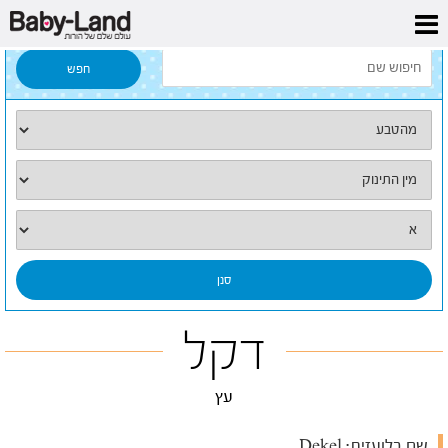
דף הבית
/
כל השמות
/
דקל
דקל
עץ
שם בלועזית:
Dekel