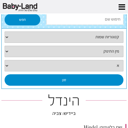
דף הבית
/
כל השמות
/
הינדל
הינדל
ביידיש: צביה
שם בלועזית:
Hindel