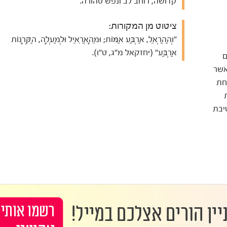
קדושה, רוחב לב ונפש טהורה.
ציטוט מן המקורות:
"וְהַהַרְאֵל, אַרְבַּע אַמּוֹת; וּמֵהָאֲרִאֵיל וּלְמַעְלָה, הַקְּרָנוֹת
אַרְבַּע" (יחזקאל מ"ג, ט"ו).
ם
אשר
חת
יבת