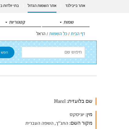
אתר בייבילנד
אתר השמות הגדול
בתי יולדות ב
שמות
קטגוריות
דף הבית
/
כל השמות
/
הראל
שם בלועזית:
Harel
מין:
יוניסקס
מקור השם:
התנ''ך, השפה העברית