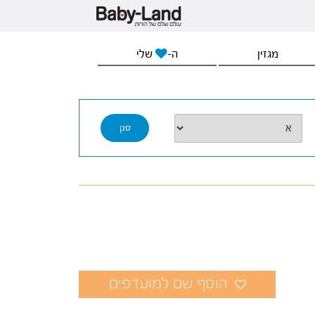
מגזין
ה-
שלי