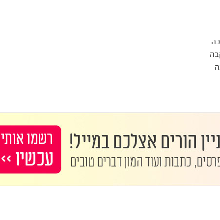
בה
בה
ה