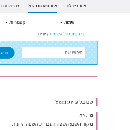
אתר בייבילנד
אתר השמות הגדול
בתי יולדות ב
שמות
קטגוריות
דף הבית
/
כל השמות
/
יורית
שם בלועזית:
Yorit
מין:
בת
מקור השם:
השפה העברית, השפה היוונית