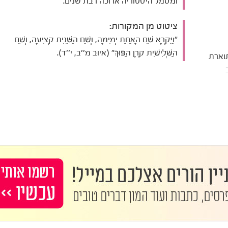
ומסמל היסטוריה ארוכה רבת שנים.
ציטוט מן המקורות:
"וַיִּקְרָא שֵׁם הָאַחַת יְמִימָה, וְשֵׁם הַשֵּׁנִית קְצִיעָה, וְשֵׁם
הַשְּׁלִישִׁית קֶרֶן הַפּוּךְ" (איוב מ''ב, י''ד).
תוארת