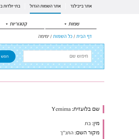
אתר בייבילנד
אתר השמות הגדול
בתי יולדות ב
שמות
קטגוריות
דף הבית
/
כל השמות
/
ימימה
שם בלועזית:
Yemima
מין:
בת
מקור השם:
התנ''ך