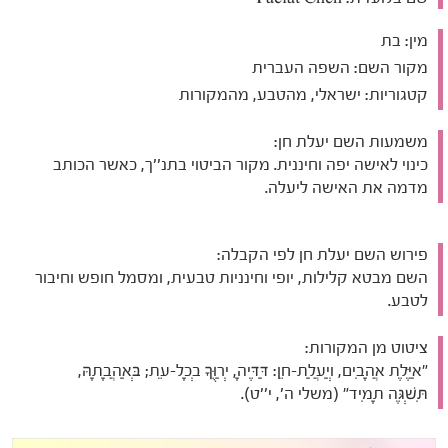
מין:
בת
מקור השם:
השפה העברית
קטגוריות:
ישראלי, מהטבע, מהמקורות
משמעות השם יעלת חן:
כינוי לאישה יפה וחיננית. מקור הביטוי בתנ''ך, כאשר הכותב
מדמה את האישה ליעלה.
פירוש השם יעלת חן לפי הקבלה:
השם מבטא קלילות, יופי וחינניות טבעית, ומסמל חופש וחיבור
לטבע.
ציטוט מן המקורות:
"אַיֶּלֶת אֲהָבִים, וְיַעֲלַת-חֵן: דַּדֶּיהָ, יְרַוֻּךָ בְכָל-עֵת; בְּאַהֲבָתָהּ,
תִּשְׁגֶּה תָמִיד" (משלי ה', י''ט).