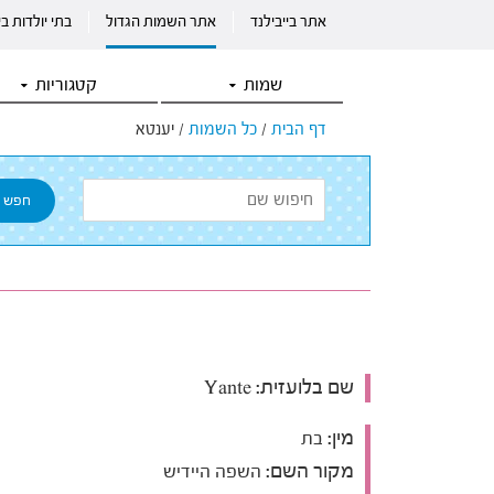
אתר בייבילנד
אתר השמות הגדול
בתי יולדות ב
שמות
קטגוריות
דף הבית
/
כל השמות
/
יענטא
שם בלועזית:
Yante
מין:
בת
מקור השם:
השפה היידיש