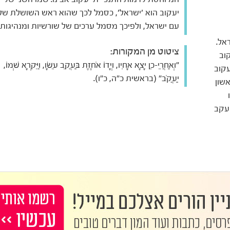
יעקוב הוא 'ישראל', כסמל לכך שהוא ראש השושלת של
עם ישראל, ולפיכך מסמל ערכים של שורשיות ומנהיגות.
אל.
ציטוט מן המקורות:
וב
"וְאַחֲרֵי-כֵן יָצָא אָחִיו, וְיָדוֹ אֹחֶזֶת בַּעֲקֵב עֵשָׂו, וַיִּקְרָא שְׁמוֹ,
עקוב
יַעֲקֹב" (בראשית כ"ה, כ"ו).
שון
יעקב