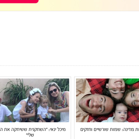
מדינה: שמות שורשיים וחזקים
מיכל ינאי: "השחקנית ששיחקה את ה
שלי"