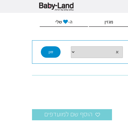
מגזין
ה-
שלי