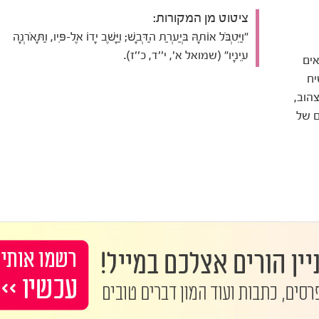
ציטוט מן המקורות:
"וַיִּטְבֹּל אוֹתָהּ בְּיַעְרַת הַדְּבָשׁ; וַיָּשֶׁב יָדוֹ אֶל-פִּיו, וַתָּאֹרְנָה
עֵינָיו" (שמואל א', י''ד, כ''ז).
אים
יח
הוב,
ם של